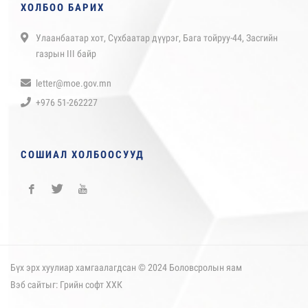
ХОЛБОО БАРИХ
Улаанбаатар хот, Сүхбаатар дүүрэг, Бага тойруу-44, Засгийн
газрын III байр
letter@moe.gov.mn
+976 51-262227
СОШИАЛ ХОЛБООСУУД
Бүх эрх хуулиар хамгаалагдсан © 2024 Боловсролын яам
Вэб сайт
ыг:
Грийн софт ХХК