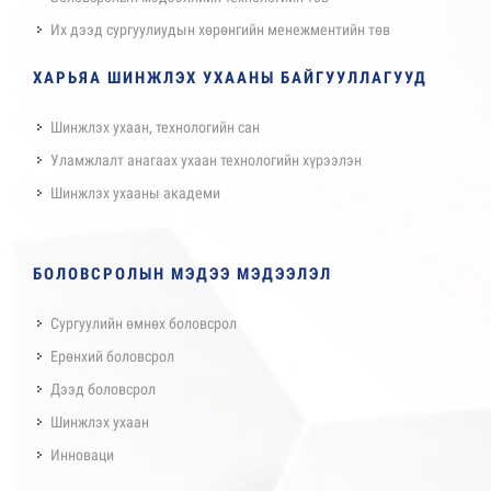
Их дээд сургуулиудын хөрөнгийн менежментийн төв
ХАРЬЯА ШИНЖЛЭХ УХААНЫ БАЙГУУЛЛАГУУД
Шинжлэх ухаан, технологийн сан
Уламжлалт анагаах ухаан технологийн хүрээлэн
Шинжлэх ухааны академи
БОЛОВСРОЛЫН МЭДЭЭ МЭДЭЭЛЭЛ
Сургуулийн өмнөх боловсрол
Ерөнхий боловсрол
Дээд боловсрол
Шинжлэх ухаан
Инноваци