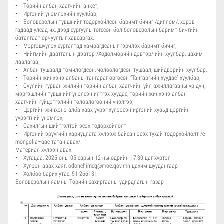
• Төрийн албан хаагчийн анкет;
• Иргэний үнэмлэхийн хуулбар;
• Боловсролын түвшнийг тодорхойлсон баримт бичиг /диплом/, хэрэв
гадаад улсад их, дээд сургууль төгссөн бол боловсролын баримт бичгийн
баталгаат орчуулгыг хавсаргах;
• Мэргэшүүлэх сургалтад хамрагдсаныг гэрчлэх баримт бичиг;
• Нийгмийн даатгалын дэвтэр /Хөдөлмөрийн дэвтэр/-ийн хуулбар, цахим
лавлагаа;
• Албан тушаалд томилогдсон, чөлөөлөгдсөн тушаал, шийдвэрийн хуулбар;
• Төрийн жинхэнэ албаны тангараг өргөсөн “Тангаргийн хуудас” хуулбар;
• Сүүлийн гурван жилийн төрийн албан хаагчийн үйл ажиллагааны үр дүн,
мэргэшлийн түвшнийг үнэлсэн илтгэх хуудас, төрийн жинхэнэ албан
хаагчийн гүйцэтгэлийн төлөвлөгөөний үнэлгээ;
• Цэргийн жинхэнэ алба хаах үүрэг хүлээсэн иргэний хувьд цэргийн
үүрэгтний үнэмлэх;
• Сахилгын шийтгэлтэй эсэх тодорхойлолт
• Иргэний эрүүгийн хариуцлага хүлээж байсан эсэх тухай тодорхойлолт /e-
mongolia–аас татан авах/.
Материал хүлээн авах:
• Хугацаа: 2025 оны 05 сарын 12-ны өдрийн 17:30 цаг хүртэл
• Хүлээн авах хаяг: odonchimeg@moe.gov.mn цахим шуудангаар
• Холбоо барих утас: 51-266131
Боловсролын яамны Төрийн захиргааны удирдлагын газар