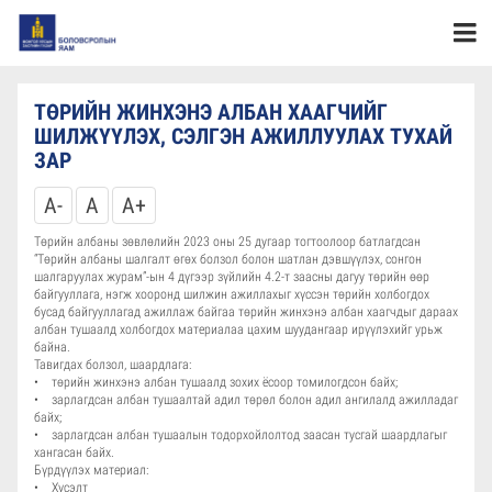
ТӨРИЙН ЖИНХЭНЭ АЛБАН ХААГЧИЙГ
ШИЛЖҮҮЛЭХ, СЭЛГЭН АЖИЛЛУУЛАХ ТУХАЙ
ЗАР
A-
A
A+
Төрийн албаны зөвлөлийн 2023 оны 25 дугаар тогтоолоор батлагдсан
“Төрийн албаны шалгалт өгөх болзол болон шатлан дэвшүүлэх, сонгон
шалгаруулах журам”-ын 4 дүгээр зүйлийн 4.2-т заасны дагуу төрийн өөр
байгууллага, нэгж хооронд шилжин ажиллахыг хүссэн төрийн холбогдох
бусад байгууллагад ажиллаж байгаа төрийн жинхэнэ албан хаагчдыг дараах
албан тушаалд холбогдох материалаа цахим шуудангаар ирүүлэхийг урьж
байна.
Тавигдах болзол, шаардлага:
• төрийн жинхэнэ албан тушаалд зохих ёсоор томилогдсон байх;
• зарлагдсан албан тушаалтай адил төрөл болон адил ангилалд ажилладаг
байх;
• зарлагдсан албан тушаалын тодорхойлолтод заасан тусгай шаардлагыг
хангасан байх.
Бүрдүүлэх материал:
• Хүсэлт