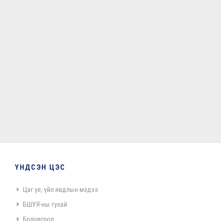
ҮНДСЭН ЦЭС
Цаг үе, үйл явдлын мэдээ
БШУЯ-ны тухай
Боловсрол