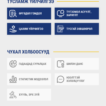
ТУСЛАМЖ ҮЙЛЧИЛГЭЭ
ТҮГЭЭМЭЛ АСУУЛТ,
ӨРГӨДӨЛ ГОМДОЛ
ХАРИУЛТ
ЦАХИМ ҮЙЛЧИЛГЭЭ
ТУСГАЙ ЗӨВШӨӨРӨЛ
ЧУХАЛ ХОЛБООСУУД
ГАДААДАД СУРАЛЦАХ
ШИЛЭН ДАНС
НЭЭЛТТЭЙ
СТАТИСТИК МЭДЭЭЛЭЛ
ХЭЛЭЛЦҮҮЛЭГ
ХУУЛЬ, ЭРХ ЗҮЙ