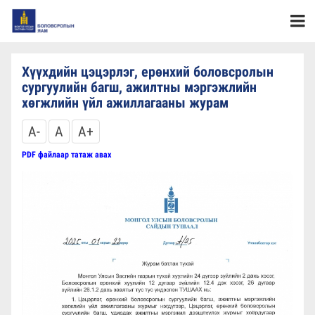
Хүүхдийн цэцэрлэг, ерөнхий боловсролын
сургуулийн багш, ажилтны мэргэжлийн
хөгжлийн үйл ажиллагааны журам
A-
A
A+
PDF файлаар татаж авах