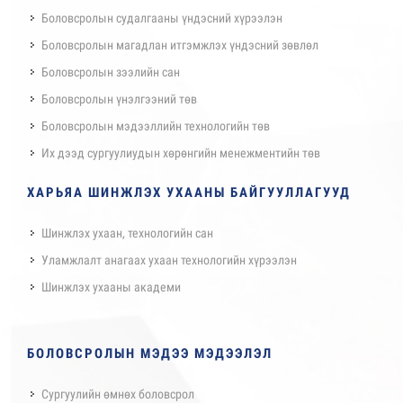
Боловсролын судалгааны үндэсний хүрээлэн
Боловсролын магадлан итгэмжлэх үндэсний зөвлөл
Боловсролын зээлийн сан
Боловсролын үнэлгээний төв
Боловсролын мэдээллийн технологийн төв
Их дээд сургуулиудын хөрөнгийн менежментийн төв
ХАРЬЯА ШИНЖЛЭХ УХААНЫ БАЙГУУЛЛАГУУД
Шинжлэх ухаан, технологийн сан
Уламжлалт анагаах ухаан технологийн хүрээлэн
Шинжлэх ухааны академи
БОЛОВСРОЛЫН МЭДЭЭ МЭДЭЭЛЭЛ
Сургуулийн өмнөх боловсрол