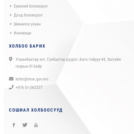
Ерөнхий боловсрол
Дээд боловсрол
Шинжлэх ухаан
Инноваци
ХОЛБОО БАРИХ
Улаанбаатар хот, Сүхбаатар дүүрэг, Бага тойруу-44, Засгийн
газрын III байр
letter@moe.gov.mn
+976 51-262227
СОШИАЛ ХОЛБООСУУД