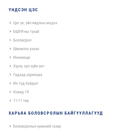
ҮНДСЭН ЦЭС
Цаг үе, үйл явдлын мэдээ
БШУЯ-ны тухай
Боловсрол
Шинжлэх ухаан
Инноваци
Хууль эрх зүйн акт
Гадаад харилцаа
Ил тод байдал
Ковид 19
11-11 төв
ХАРЬЯА БОЛОВСРОЛЫН БАЙГУУЛЛАГУУД
Боловсролын ерөнхий газар