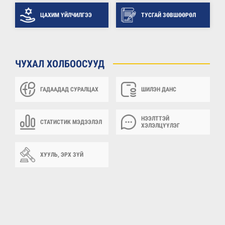
ЦАХИМ ҮЙЛЧИЛГЭЭ
ТУСГАЙ ЗӨВШӨӨРӨЛ
ЧУХАЛ ХОЛБООСУУД
ГАДААДАД СУРАЛЦАХ
ШИЛЭН ДАНС
НЭЭЛТТЭЙ
СТАТИСТИК МЭДЭЭЛЭЛ
ХЭЛЭЛЦҮҮЛЭГ
ХУУЛЬ, ЭРХ ЗҮЙ