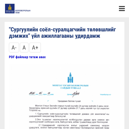
"Сургуулийн соёл-суралцагчийн төлөвшлийг
дэмжих" үйл ажиллагааны удирдамж
A-
A
A+
PDF файлаар татаж авах