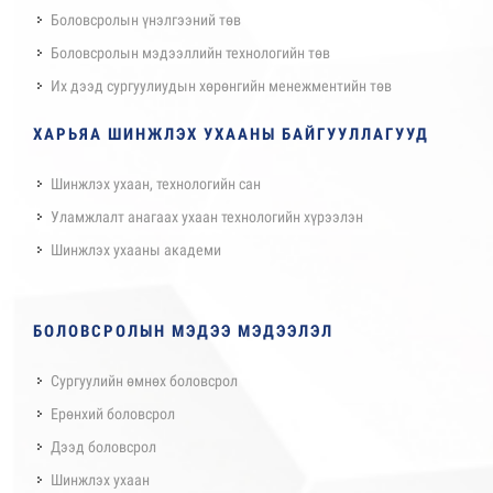
Боловсролын үнэлгээний төв
Боловсролын мэдээллийн технологийн төв
Их дээд сургуулиудын хөрөнгийн менежментийн төв
ХАРЬЯА ШИНЖЛЭХ УХААНЫ БАЙГУУЛЛАГУУД
Шинжлэх ухаан, технологийн сан
Уламжлалт анагаах ухаан технологийн хүрээлэн
Шинжлэх ухааны академи
БОЛОВСРОЛЫН МЭДЭЭ МЭДЭЭЛЭЛ
Сургуулийн өмнөх боловсрол
Ерөнхий боловсрол
Дээд боловсрол
Шинжлэх ухаан