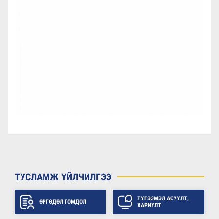
ТУСЛАМЖ ҮЙЛЧИЛГЭЭ
ТҮГЭЭМЭЛ АСУУЛТ,
ӨРГӨДӨЛ ГОМДОЛ
ХАРИУЛТ