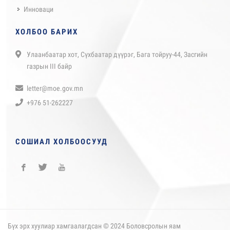
Инноваци
ХОЛБОО БАРИХ
Улаанбаатар хот, Сүхбаатар дүүрэг, Бага тойруу-44, Засгийн
газрын III байр
letter@moe.gov.mn
+976 51-262227
СОШИАЛ ХОЛБООСУУД
Бүх эрх хуулиар хамгаалагдсан © 2024 Боловсролын яам