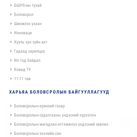
БШУЯ-ны тухай
Боловсрол
Шинжлэх ухаан
Инноваци
Хууль эрх зүйн акт
Гадаад харилцаа
Ил тод байдал
Ковид 19
11-11 төв
ХАРЬЯА БОЛОВСРОЛЫН БАЙГУУЛЛАГУУД
Боловсролын ерөнхий газар
Боловсролын судалгааны үндэсний хүрээлэн
Боловсролын магадлан итгэмжлэх үндэсний зөвлөл
Боловсролын зээлийн сан