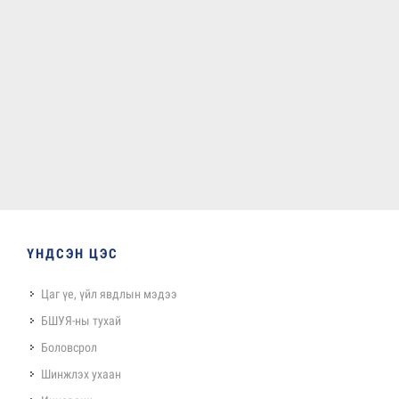
ҮНДСЭН ЦЭС
Цаг үе, үйл явдлын мэдээ
БШУЯ-ны тухай
Боловсрол
Шинжлэх ухаан