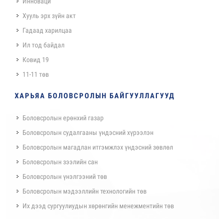
Инноваци
Хууль эрх зүйн акт
Гадаад харилцаа
Ил тод байдал
Ковид 19
11-11 төв
ХАРЬЯА БОЛОВСРОЛЫН БАЙГУУЛЛАГУУД
Боловсролын ерөнхий газар
Боловсролын судалгааны үндэсний хүрээлэн
Боловсролын магадлан итгэмжлэх үндэсний зөвлөл
Боловсролын зээлийн сан
Боловсролын үнэлгээний төв
Боловсролын мэдээллийн технологийн төв
Их дээд сургуулиудын хөрөнгийн менежментийн төв