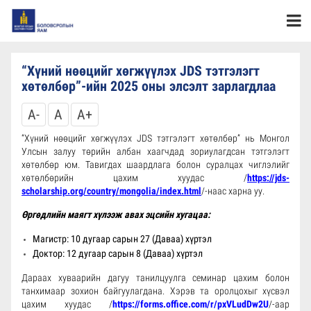
“Хүний нөөцийг хөгжүүлэх JDS тэтгэлэгт
хөтөлбөр”-ийн 2025 оны элсэлт зарлагдлаа
A-
A
A+
“Хүний нөөцийг хөгжүүлэх JDS тэтгэлэгт хөтөлбөр” нь Монгол
Улсын залуу төрийн албан хаагчдад зориулагдсан тэтгэлэгт
хөтөлбөр юм. Тавигдах шаардлага болон суралцах чиглэлийг
хөтөлбөрийн цахим хуудас /
https://jds-
scholarship.org/country/mongolia/index.html
/-наас харна уу.
Өргөдлийн маягт хүлээж авах эцсийн хугацаа:
Магистр: 10 дугаар сарын 27 (Даваа) хүртэл
Доктор: 12 дугаар сарын 8 (Даваа) хүртэл
Дараах хуваарийн дагуу танилцуулга семинар цахим болон
танхимаар зохион байгуулагдана. Хэрэв та оролцохыг хүсвэл
цахим хуудас /
https://forms.office.com/r/pxVLudDw2U
/-аар