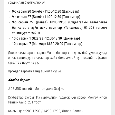
урьдчилан бүртгүүлнэ үү.
9-р сарын 20 (Бямба) 11:00-12:30 (Цахимаар)
9-р сарын 27 (Бямба) 11:00-12:30 (Танхимаар)
9-р сарын 29 (Даваа) 18:00-19:00 (Судалгааны төлөвлөгөө
бичих арга зүйн лекц семинар /Танхимаар) ※JDS төгсөгч
танилцуулга хийнэ.
10-р сарын 1 (Лхагва) 12:00-13:30 (Цахимаар)
10-р сарын 7 (Мягмар) 18:30-20:00 (Танхимаар)
Дээрх семинараас гадна Улаанбаатар хот дахь байгууллагуудад
очиж танилцуулга семинар хийх боломжтой тул төслийн оффист
хүсэлтээ ирүүлнэ үү.
Өргөдөл гаргагч танд амжилт хүсье.
Холбоо барих:
JICE JDS төслийн Монгол дахь Оффис
Сүхбаатар дүүрэг, Их сургуулийн гудамж, 6-р хороо, Монгол-Япон
төвийн байр, 201 тоот
Ажлын цаг: 9:00-12:30 / 14:00-17:30, Даваа-Баасан