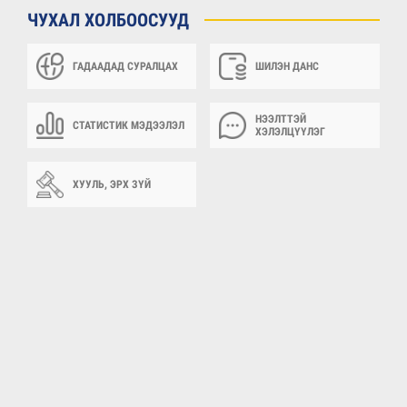
ЧУХАЛ ХОЛБООСУУД
ГАДААДАД СУРАЛЦАХ
ШИЛЭН ДАНС
НЭЭЛТТЭЙ
СТАТИСТИК МЭДЭЭЛЭЛ
ХЭЛЭЛЦҮҮЛЭГ
ХУУЛЬ, ЭРХ ЗҮЙ