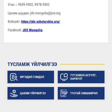
Утас：9549-5902, 9978-5902
Цахим шуудан: jds.mongolia@jice.org
Вэбсайт:
https://jds-scholarship.org/
Facebook:
JDS Mongolia
ТУСЛАМЖ ҮЙЛЧИЛГЭЭ
ТҮГЭЭМЭЛ АСУУЛТ,
ӨРГӨДӨЛ ГОМДОЛ
ХАРИУЛТ
ЦАХИМ ҮЙЛЧИЛГЭЭ
ТУСГАЙ ЗӨВШӨӨРӨЛ