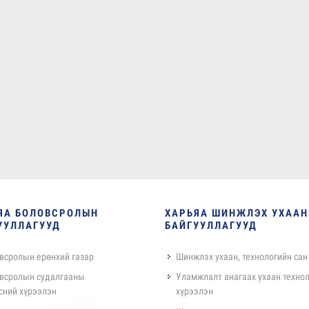
ЯА БОЛОВСРОЛЫН
ХАРЬЯА ШИНЖЛЭХ УХАА
УУЛЛАГУУД
БАЙГУУЛЛАГУУД
всролын ерөнхий газар
Шинжлэх ухаан, технологийн сан
всролын судалгааны
Уламжлалт анагаах ухаан техно
сний хүрээлэн
хүрээлэн