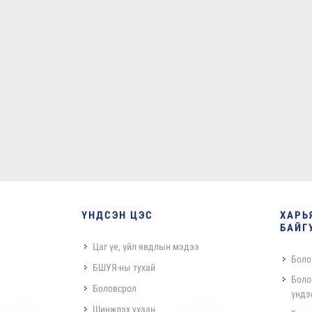
ҮНДСЭН ЦЭС
ХАРЬ
БАЙГ
Цаг үе, үйл явдлын мэдээ
Боло
БШУЯ-ны тухай
Боло
Боловсрол
үндэ
Шинжлэх ухаан