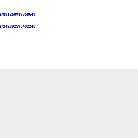
os/881260919868649
os/242802595402240