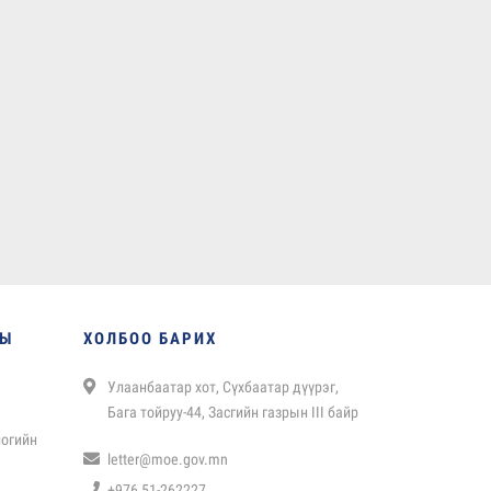
НЫ
ХОЛБОО БАРИХ
Улаанбаатар хот, Сүхбаатар дүүрэг,
Бага тойруу-44, Засгийн газрын III байр
логийн
letter@moe.gov.mn
+976 51-262227