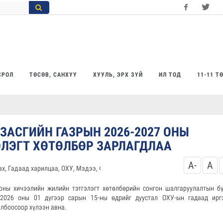
Facebook
Twitter
Yo
СРОЛ
ТӨСӨВ, САНХҮҮ
ХУУЛЬ, ЭРХ ЗҮЙ
ИЛ ТОД
11-11 Т
АСГИЙН ГАЗРЫН 2026-2027 ОНЫ
ЛЭГТ ХӨТӨЛБӨР ЗАРЛАГДЛАА
A-
A
цах, Гадаад харилцаа, ОХУ, Мэдээ, Фото мэдээ
3722
уншсан
ны хичээлийн жилийн тэтгэлэгт хөтөлбөрийн сонгон шалгаруулалтын бү
г 2026 оны 01 дүгээр сарын 15-ны өдрийг дуустал ОХУ-ын гадаад ирг
олбоосоор хүлээн авна.