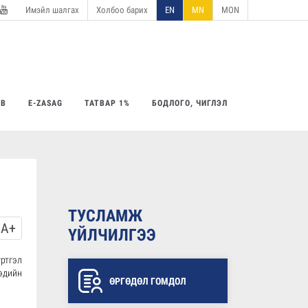
Имэйл шалгах
Холбоо барих
EN
MN
MON
utube
ӨВ
E-ZASAG
ТАТВАР 1%
БОДЛОГО, ЧИГЛЭЛ
ТУСЛАМЖ
A+
ҮЙЛЧИЛГЭЭ
ртгэл
эдийн
ӨРГӨДӨЛ ГОМДОЛ