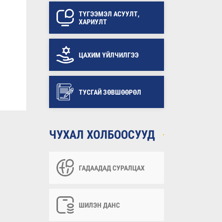
ТҮГЭЭМЭЛ АСУУЛТ,
ХАРИУЛТ
ЦАХИМ ҮЙЛЧИЛГЭЭ
ТУСГАЙ ЗӨВШӨӨРӨЛ
ЧУХАЛ ХОЛБООСУУД
ГАДААДАД СУРАЛЦАХ
ШИЛЭН ДАНС