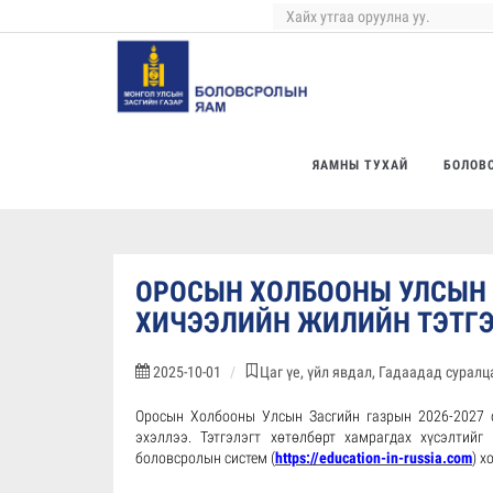
ЯАМНЫ ТУХАЙ
БОЛОВ
ОРОСЫН ХОЛБООНЫ УЛСЫН З
ХИЧЭЭЛИЙН ЖИЛИЙН ТЭТГЭ
2025-10-01
Цаг үе, үйл явдал, Гадаадад сурал
Оросын Холбооны Улсын Засгийн газрын 2026-2027 о
эхэллээ. Тэтгэлэгт хөтөлбөрт хамрагдах хүсэлтий
боловсролын систем (
https://education-in-russia.com
) х