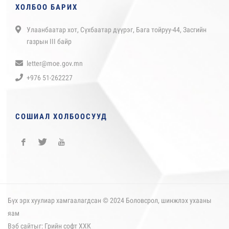
ХОЛБОО БАРИХ
Улаанбаатар хот, Сүхбаатар дүүрэг, Бага тойруу-44, Засгийн
газрын III байр
letter@moe.gov.mn
+976 51-262227
СОШИАЛ ХОЛБООСУУД
Бүх эрх хуулиар хамгаалагдсан © 2024 Боловсрол, шинжлэх ухааны
яам
Вэб сайт
ыг:
Грийн софт ХХК