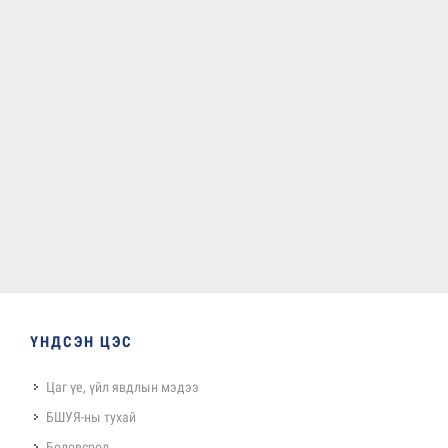
ҮНДСЭН ЦЭС
Цаг үе, үйл явдлын мэдээ
БШУЯ-ны тухай
Боловсрол