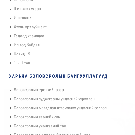
Шинжлэх ухаан
Инноваци
Хууль эрх зүйн акт
Гадаад харилцаа
Ил тод байдал
Ковид 19
11-11 төв
ХАРЬЯА БОЛОВСРОЛЫН БАЙГУУЛЛАГУУД
Боловсролын ерөнхий газар
Боловсролын судалгааны үндэсний хүрээлэн
Боловсролын магадлан итгэмжлэх үндэсний зөвлөл
Боловсролын зээлийн сан
Боловсролын үнэлгээний төв
Боловсролын мэдээллийн технологийн төв