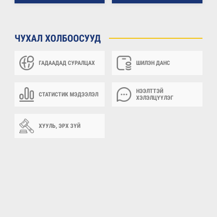
ЧУХАЛ ХОЛБООСУУД
ГАДААДАД СУРАЛЦАХ
ШИЛЭН ДАНС
НЭЭЛТТЭЙ
СТАТИСТИК МЭДЭЭЛЭЛ
ХЭЛЭЛЦҮҮЛЭГ
ХУУЛЬ, ЭРХ ЗҮЙ