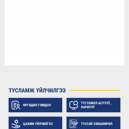
ТУСЛАМЖ ҮЙЛЧИЛГЭЭ
ТҮГЭЭМЭЛ АСУУЛТ,
ӨРГӨДӨЛ ГОМДОЛ
ХАРИУЛТ
ЦАХИМ ҮЙЛЧИЛГЭЭ
ТУСГАЙ ЗӨВШӨӨРӨЛ