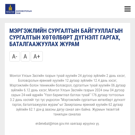
МЭРГЭЖЛИЙН СУРГАЛТЫН БАЙГУУЛЛАГЫН
СУРГАЛТЫН ХӨТӨЛБӨРТ ДҮГНЭЛТ ГАРГАХ,
БАТАЛГААЖУУЛАХ ЖУРАМ
A-
A
A+
Монгол Улсын Засгийн газрын тухай хуулийн 24 дүгээр зүйлийн 2 дахь хэсэг,
Боловсролын ерөнхий хуулийн 12 дугаар зүйлийн 12.4 дахь хэсэг,
Мэргэжлийн болон техникийн боловсрол, сургалтын тухай хуулийн 06 дугаар
зүйлийн 6.12 дахь хэсэг, Монгол Улсын Засгийн газрын 2024 оны 04 дүгээр
сарын 24-ний өдрийн “Үзэл баримтлал батлах тухай” 176 дугаар тогтоолын
3.2 дахь хэсгийг тус тус үндэслэн “Мэргэжлийн сургалтын хөтөлбөрт дүгнэлт
гаргах, баталгаажуулах журам"-ыг Захиргааны ерөнхий хуулийн 62 дугаар
зүйлийн 62.1 дэх-д заасны дагуу санал авч байна. Журмын төсөлтэй
танилцан саналаа
erdenebat@moe.gov.mn хаягаар ирүүлнэ үү.