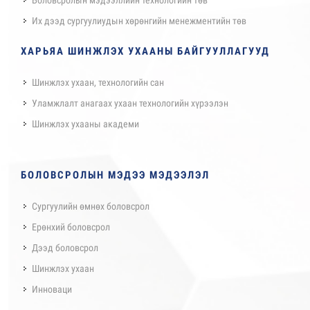
Их дээд сургуулиудын хөрөнгийн менежментийн төв
ХАРЬЯА ШИНЖЛЭХ УХААНЫ БАЙГУУЛЛАГУУД
Шинжлэх ухаан, технологийн сан
Уламжлалт анагаах ухаан технологийн хүрээлэн
Шинжлэх ухааны академи
БОЛОВСРОЛЫН МЭДЭЭ МЭДЭЭЛЭЛ
Сургуулийн өмнөх боловсрол
Ерөнхий боловсрол
Дээд боловсрол
Шинжлэх ухаан
Инноваци