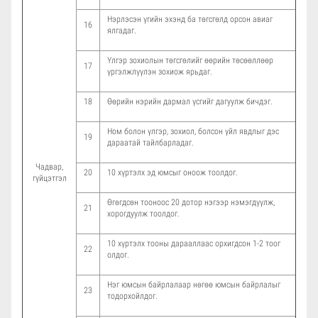
Нэрлэсэн үгийн эхэнд ба төгсгөлд орсон авиаг
16
ялгадаг.
Үлгэр зохиолын төгсгөлийг өөрийн төсөөллөөр
17
үргэлжлүүлэн зохиож ярьдаг.
18
Өөрийн нэрийн дармал үсгийг дагуулж бичдэг.
Ном болон үлгэр, зохиол, болсон үйл явдлыг дэс
19
дараатай тайлбарладаг.
Чадвар,
20
10 хүртэлх эд юмсыг оноож тоолдог.
гүйцэтгэл
Өгөгдсөн тооноос 20 дотор нэгээр нэмэгдүүлж,
21
хорогдуулж тоолдог.
10 хүртэлх тооны дарааллаас орхигдсон 1-2 тоог
22
олдог.
Нэг юмсын байрлалаар нөгөө юмсын байрлалыг
23
тодорхойлдог.