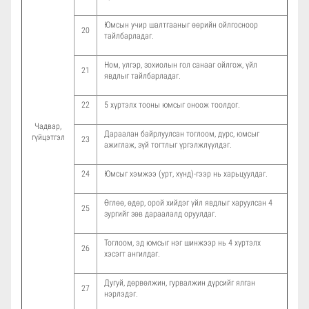
Юмсын учир шалтгааныг өөрийн ойлгосноор
20
тайлбарладаг.
Ном, үлгэр, зохиолын гол санааг ойлгож, үйл
21
явдлыг тайлбарладаг.
22
5 хүртэлх тооны юмсыг оноож тоолдог.
Чадвар,
Дараалан байрлуулсан тоглоом, дүрс, юмсыг
гүйцэтгэл
23
ажиглаж, зүй тогтлыг үргэлжлүүлдэг.
24
Юмсыг хэмжээ (урт, хүнд)-гээр нь харьцуулдаг.
Өглөө, өдөр, орой хийдэг үйл явдлыг харуулсан 4
25
зургийг зөв дараалалд оруулдаг.
Тоглоом, эд юмсыг нэг шинжээр нь 4 хүртэлх
26
хэсэгт ангилдаг.
Дугуй, дөрвөлжин, гурвалжин дүрсийг ялган
27
нэрлэдэг.