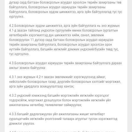
дугаар сард багтаан боловсролын асуудал эрхэлсэн төрийн захиргааны төв
байгууллага, боловсролын асуудал хариуцсан төрийн захиргааны
байгууллага, боловсролын эрдэм шинжилгээ, арга зүйн байгууллагад тус тус
хүргүүлнэ.
4.2.Боловсролын эрдэм шинжилгээ, арга зүйн байгууллага нь энэ журмын
4.1-д заасан тайланд үндэслэн сургуулийн өмнөх боловсролын сургалтын
хөтөлбөрийн хэрэгжилтэд дүн шинжилгээ хийж, санал, зөвлөмж
боловсруулан 11 дүгээр сард багтаан боловсролын асуудал хариуцсан
төрийн захиргааны байгууллага, боловсролын асуудал эрхэлсэн орон
нутгийн байгууллага, багшийн хөгжлийг дэмжих үндэсний/бүсийн төвд тус,
тус хүргүүлнэ.
4.3.Боловсролын асуудал хариуцсан төрийн захиргааны байгууллага дараах
ажлыг зохион байгуулна:
4.3.1.энэ журмын 4.2-т заасан зөвлөмжийг хэрэгжүүлэхэд аймаг,
нийслэлийн боловсролын газар, дүүргийн боловсролын хэлтсийг мэргэжил,
арга зүйн удирдлага зохицуулалтаар хангах;
4.3.2.үндэсний хэмжээнд багшийн мэргэжлийн хөгжлийн хэрэгцээг
тодорхойлж, мэргэжил дээшлүүлэх болон мэргэжлийн хөгжлийн үйл
ажиллагааны хөтөлбөр, төлөвлөгөөг сайжруулах;
4.3.3.багшийг дадлагажуулах үйл ажиллагааны жишиг хөтөлбөрт
суралцагчийн хөгжлийн үнэлгээний талаарх агуулгыг тусган хэрэгжилтэд
дэмжлэг үзүүлэх.