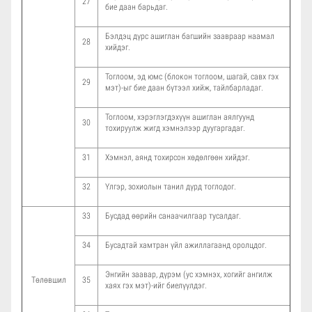
27
бие даан барьдаг.
Бэлдэц дүрс ашиглан багшийн заавраар наамал
28
хийдэг.
Тоглоом, эд юмс (блокон тоглоом, шагай, савх гэх
29
мэт)-ыг бие даан бүтээл хийж, тайлбарладаг.
Тоглоом, хэрэглэгдэхүүн ашиглан аялгуунд
30
тохируулж жигд хэмнэлээр дуугаргадаг.
31
Хэмнэл, аянд тохирсон хөдөлгөөн хийдэг.
32
Үлгэр, зохиолын танил дүрд тоглодог.
33
Бусдад өөрийн санаачилгаар тусалдаг.
34
Бусадтай хамтран үйл ажиллагаанд оролцдог.
Энгийн заавар, дүрэм (ус хэмнэх, хогийг ангилж
Төлөвшил
35
хаях гэх мэт)-ийг биелүүлдэг.