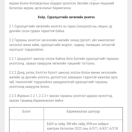
журам болон боловсролын асуудал эрхэлсэн Засгийн газрын гишүүний
баталсан журам, аргачлалыг баримтална.
Хоёр.
Суралцагчийн хөгжлийн үнэлгээ
2.1.Суралцагчийн хөгжлийн үнэлгээ нь гараа (оношлох)-ны, явцын, үр
дүнгийн гэсэн гурван төрөлтэй байна.
2.2.Гарааны үнэлгээг хичээлийн жилийн эхэнд сургалт, үйл ажиллагааг
эхлэхээс өмнө хийж, суралцагчийн мэдлэг, чадвар, төлөвшил, ялгаатай
хэрэгцээг тодорхойлно.
2.2.1.Цэцэрлэгт шинээр элсэж байгаа бага бүлгийн суралцагчийг гарааны
үнэлгээнд заавал хамруулж хөгжлийн түвшнийг тогтооно.
2.2.2.Дунд, ахлах, бэлтгэл бүлэгт шинээр элссэн болон өмнөх хичээлийн
жилийн үр дүнгийн үнэлгээ, дүгнэлтээс хамааран тэдэнтэй ажиллах арга
зүй, технологийг тодорхойлох шаардлагатай суралцагчийг гарааны
үнэлгээнд хамруулж болно.
2.2.3.Журмын 2.2.1, 2.2.2-т заасан гарааны үнэлгээг дараах хүснэгтэд
заасан түвшинд баримжаалан хийнэ.
Бүлэг
Баримжаалах шалгуур
БШУ-ы сайд, ЭМ-ийн сайд, ХНХ-ын сайдын
хамтран баталсан 2022 оны А/571, А/637, А/218