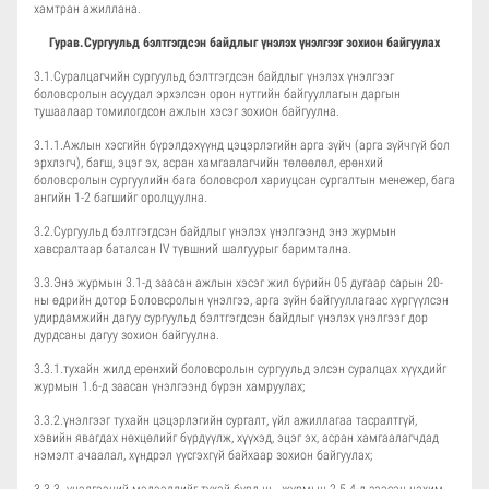
хамтран ажиллана.
Гурав.Сургуульд бэлтгэгдсэн байдлыг үнэлэх үнэлгээг зохион байгуулах
3.1.Суралцагчийн сургуульд бэлтгэгдсэн байдлыг үнэлэх үнэлгээг
боловсролын асуудал эрхэлсэн орон нутгийн байгууллагын даргын
тушаалаар томилогдсон ажлын хэсэг зохион байгуулна.
3.1.1.Ажлын хэсгийн бүрэлдэхүүнд цэцэрлэгийн арга зүйч (арга зүйчгүй бол
эрхлэгч), багш, эцэг эх, асран хамгаалагчийн төлөөлөл, ерөнхий
боловсролын сургуулийн бага боловсрол хариуцсан сургалтын менежер, бага
ангийн 1-2 багшийг оролцуулна.
3.2.Сургуульд бэлтгэгдсэн байдлыг үнэлэх үнэлгээнд энэ журмын
хавсралтаар баталсан IV түвшний шалгуурыг баримтална.
3.3.Энэ журмын 3.1-д заасан ажлын хэсэг жил бүрийн 05 дугаар сарын 20-
ны өдрийн дотор Боловсролын үнэлгээ, арга зүйн байгууллагаас хүргүүлсэн
удирдамжийн дагуу сургуульд бэлтгэгдсэн байдлыг үнэлэх үнэлгээг дор
дурдсаны дагуу зохион байгуулна.
3.3.1.тухайн жилд ерөнхий боловсролын сургуульд элсэн суралцах хүүхдийг
журмын 1.6-д заасан үнэлгээнд бүрэн хамруулах;
3.3.2.үнэлгээг тухайн цэцэрлэгийн сургалт, үйл ажиллагаа тасралтгүй,
хэвийн явагдах нөхцөлийг бүрдүүлж, хүүхэд, эцэг эх, асран хамгаалагчдад
нэмэлт ачаалал, хүндрэл үүсгэхгүй байхаар зохион байгуулах;