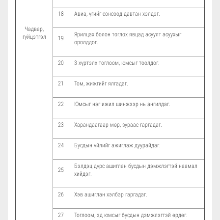
18
Авиа, үгийг сонсоод давтан хэлдэг.
Чадвар,
Ярилцах болон тоглох явцад асуулт асуухыг
гүйцэтгэл
19
оролддог.
20
3 хүртэлх тоглоом, юмсыг тоолдог.
21
Том, жижгийг ялгадаг.
22
Юмсыг нэг ижил шинжээр нь ангилдаг.
23
Харандаагаар мөр, зураас гаргадаг.
24
Бусдын үйлийг ажиглаж дуурайдаг.
Бэлдэц дүрс ашиглан бусдын дэмжлэгтэй наамал
25
хийдэг.
26
Хэв ашиглан хэлбэр гаргадаг.
27
Тоглоом, эд юмсыг бусдын дэмжлэгтэй өрдөг.