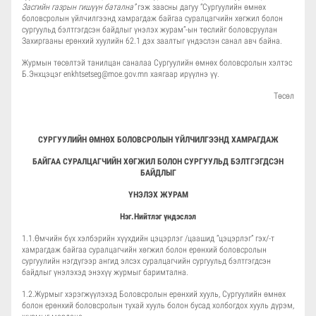
Засгийн газрын гишүүн батална”
гэж заасны дагуу “Сургуулийн өмнөх
боловсролын үйлчилгээнд хамрагдаж байгаа суралцагчийн хөгжил болон
сургуульд бэлтгэгдсэн байдлыг үнэлэх журам”-ын төслийг боловсруулан
Захиргааны ерөнхий хуулийн 62.1 дэх заалтыг үндэслэн санал авч байна.
Журмын төсөлтэй танилцан саналаа Сургуулийн өмнөх боловсролын хэлтэс
Б.Энхцэцэг enkhtsetseg@moe.gov.mn хаягаар ирүүлнэ үү.
Төсөл
СУРГУУЛИЙН ӨМНӨХ БОЛОВСРОЛЫН ҮЙЛЧИЛГЭЭНД ХАМРАГДАЖ
БАЙГАА СУРАЛЦАГЧИЙН ХӨГЖИЛ БОЛОН СУРГУУЛЬД БЭЛТГЭГДСЭН
БАЙДЛЫГ
ҮНЭЛЭХ ЖУРАМ
Нэг.Нийтлэг үндэслэл
1.1.Өмчийн бүх хэлбэрийн хүүхдийн цэцэрлэг /цаашид “цэцэрлэг” гэх/-т
хамрагдаж байгаа суралцагчийн хөгжил болон ерөнхий боловсролын
сургуулийн нэгдүгээр ангид элсэх суралцагчийн сургуульд бэлтгэгдсэн
байдлыг үнэлэхэд энэхүү журмыг баримтална.
1.2.Журмыг хэрэгжүүлэхэд Боловсролын ерөнхий хууль, Сургуулийн өмнөх
болон ерөнхий боловсролын тухай хууль болон бусад холбогдох хууль дүрэм,