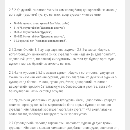
2.5.2.Үр дүнгийн үнэлгээг бүлгийн хэмжээнд багш, цэцэрлэгийн хэмжээнд
арга зүйч (эрхлэгч) тус, тус нэгтгэж, доор дурдсан үнэлгээ өгнө.
76.0 ба түүнээс дээш хувьтай бол “Маш сайн”;
51.0-75.0 хувьтай бол “Дунджаас дээгүүр”;
26.0-50.0 хувьтай бол “Дундаж”;
10.0-25.0 хувьтай бол “Дунджаас доогуур”;
0-9.0 хувьтай бол “Анхаарах шаардлагатай”.
2.5.3.жил бүрийн 1, 5 дугаар сард энэ журмын 2.3.2-д заасан баримт,
нотолгоонд дүн шинжилгээ хийж, суралцагчийн чадамж (мэдлэг ойлголт,
чадвар гүйцэтгэл, төлөвшил)-ийг сургалтын чиглэл тус бүрээр эргэцүүлэн
дүгнэлт гаргаж, бүлгийн хэмжээнд нэгтгэх;
2.5.4.энэ журмын 2.5.3-д заасан дүгнэлт, баримт нотолгоонд тулгуурлан
тухайн хичээлийн жилийн сургалт, үйл ажиллагааны үр дүнг жил бүрийн 5
дугаар сард багтаан үнэлж, суралцагч, бүлэг, цэцэрлэгийн үнэлгээг
цэцэрлэгийн эрхлэгч баталгаажуулан, боловсролын үнэлгээ, арга зүйн
байгууллагын цахим системд оруулна.
2.6.Үр дүнгийн үнэлгээний үр дүнд тулгуурлан багш, цэцэрлэгийн удирдах
ажилтан эргэцүүлэл хийж, мэргэжлийн багш нарын бүлгээр хэлэлцэн
суралцагчийн ялгаатай хэрэгцээг харгалзан сургалт, үйл ажиллагааны
төлөвлөлтөд холбогдох тохируулга хийж хэрэгжүүлнэ.
2.7.Суралцагчийн хөгжилд гарсан ахиц өөрчлөлт, хүрсэн үр дүнг тухайн
суралцагчийн эцэг эх, асран хамгаалагчдад багш танилцуулж, зөвлөгөө өгч,