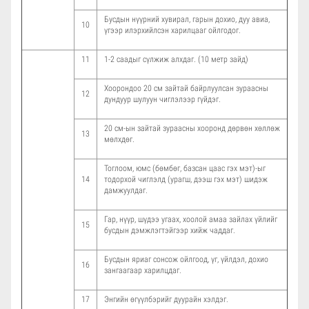
Бусдын нүүрний хувирал, гарын дохио, дуу авиа,
10
үгээр илэрхийлсэн харилцааг ойлгодог.
11
1-2 саадыг сүлжиж алхдаг. (10 метр зайд)
Хоорондоо 20 см зайтай байрлуулсан зураасны
12
дундуур шулуун чиглэлээр гүйдэг.
20 см-ын зайтай зураасны хооронд дөрвөн хөллөж
13
мөлхдөг.
Тоглоом, юмс (бөмбөг, базсан цаас гэх мэт)-ыг
14
тодорхой чиглэлд (урагш, дээш гэх мэт) шидэж
дамжуулдаг.
Гар, нүүр, шүдээ угаах, хоолой амаа зайлах үйлийг
15
бусдын дэмжлэгтэйгээр хийж чаддаг.
Бусдын яриаг сонсож ойлгоод, үг, үйлдэл, дохио
16
зангаагаар харилцдаг.
17
Энгийн өгүүлбэрийг дуурайн хэлдэг.