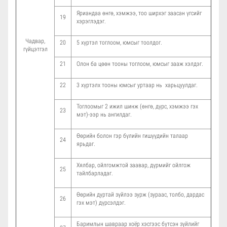
Яриандаа өнгө, хэмжээ, тоо ширхэг заасан үгсийг
19
хэрэглэдэг.
Чадвар,
20
5 хүртэл тоглоом, юмсыг тоолдог.
гүйцэтгэл
21
Олон ба цөөн тооны тоглоом, юмсыг зааж хэлдэг.
22
3 хүртэлх тооны юмсыг уртаар нь харьцуулдаг.
Тоглоомыг 2 ижил шинж (өнгө, дүрс, хэмжээ гэх
23
мэт)-ээр нь ангилдаг.
Өөрийн болон гэр бүлийн гишүүдийн талаар
24
ярьдаг.
Хялбар, ойлгомжтой заавар, дүрмийг ойлгож
25
тайлбарладаг.
Өөрийн дуртай зүйлээ зурж (зураас, толбо, дардас
26
гэх мэт) дүрсэлдэг.
Баримлын шавраар хоёр хэсгээс бүтсэн зүйлийг