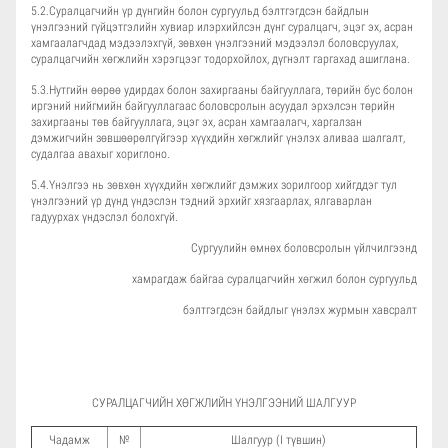
5.2.Суралцагчийн үр дүнгийн болон сургуульд бэлтгэгдсэн байдлын
үнэлгээний гүйцэтгэлийн хувиар илэрхийлсэн дүнг суралцагч, эцэг эх, асран
хамгаалагчдад мэдээлэхгүй, зөвхөн үнэлгээний мэдээлэл боловсруулах,
суралцагчийн хөгжлийн хэрэгцээг тодорхойлох, дүгнэлт гаргахад ашиглана.
5.3.Нутгийн өөрөө удирдах болон захиргааны байгууллага, төрийн бус болон
иргэний нийгмийн байгууллагаас боловсролын асуудал эрхэлсэн төрийн
захиргааны төв байгууллага, эцэг эх, асран хамгаалагч, харгалзан
дэмжигчийн зөвшөөрөлгүйгээр хүүхдийн хөгжлийг үнэлэх аливаа шалгалт,
судалгаа авахыг хориглоно.
5.4.Үнэлгээ нь зөвхөн хүүхдийн хөгжлийг дэмжих зорилгоор хийгддэг тул
үнэлгээний үр дүнд үндэслэн тэдний эрхийг хязгаарлах, ялгаварлан
гадуурхах үндэслэл болохгүй.
Сургуулийн өмнөх боловсролын үйлчилгээнд
хамрагдаж байгаа суралцагчийн хөгжил болон сургуульд
бэлтгэгдсэн байдлыг үнэлэх журмын хавсралт
СУРАЛЦАГЧИЙН ХӨГЖЛИЙН ҮНЭЛГЭЭНИЙ ШАЛГУУР
Чадамж
№
Шалгуур (I түвшин)