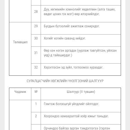
Дуу, хөгжмийн хэмнэлийг хөдөлгөөн (алга таших,
28
өвдөг цохих гэх мэт)-өөр илэрхийлдэг.
29
Бусдын бүтээлийг ажиглаж сонирхдог.
30
Хогийг хогийн саванд хийдэг.
Төлөвшил
Өөр хэн нэгэн аргадах (уурлаж тавгүйтсэн, уйлсан
31
үед)-д тайвширдаг.)
32
Хэрэглэсэн эд зүйл, тоглоомоо хураадаг.
СУРАЛЦАГЧИЙН ХӨГЖЛИЙН ҮНЭЛГЭЭНИЙ ШАЛГУУР
Чадамж
№
Шалгуур (II түвшин)
1
Гэмтэж болзошгүй үйлдлийг ойлгодог.
2
Хоорондоо хамааралтай хоёр юмыг таньдаг.
Орчиндоо байгаа зурган тэмдэглэгээ (гэрлэн