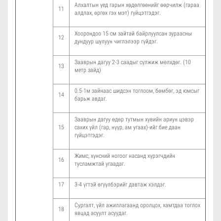
Алхалтын үед гарын хөдөлгөөнийг өөрчилж (гараа
11
алдлах, өргөх гэх мэт) гүйцэтгэдэг.
Хоорондоо 15 см зайтай байрлуулсан зураасны
12
дундуур шулуун чиглэлээр гүйдэг.
Зааврын дагуу 2-3 саадыг сүлжиж мөлхдөг. (10
13
метр зайд)
0.5-1м зайнаас шидсэн тоглоом, бөмбөг, эд юмсыг
14
барьж авдаг.
Зааврын дагуу өдөр тутмын хувийн ариун цэвэр
15
сахих үйл (гар, нүүр, ам угаах)-ийг бие даан
гүйцэтгэдэг.
Жимс, хүнсний ногоог насанд хүрэгчдийн
16
тусламжтай угаадаг.
17
3-4 үгтэй өгүүлбэрийг давтаж хэлдэг.
Сургалт, үйл ажиллагаанд оролцох, хамтдаа тоглох
18
явцад асуулт асуудаг.