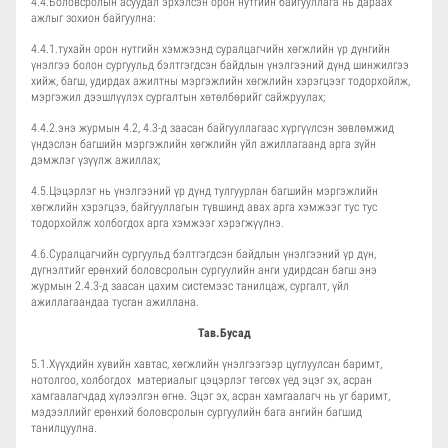
4.4.Боловсролын асуудал эрхэлсэн орон нутгийн байгууллага нь дараах
ажлыг зохион байгуулна:
4.4.1.тухайн орон нутгийн хэмжээнд суралцагчийн хөгжлийн үр дүнгийн
үнэлгээ болон сургуульд бэлтгэгдсэн байдлын үнэлгээний дүнд шинжилгээ
хийж, багш, удирдах ажилтны мэргэжлийн хөгжлийн хэрэгцээг тодорхойлж,
мэргэжил дээшлүүлэх сургалтын хөтөлбөрийг сайжруулах;
4.4.2.энэ журмын 4.2, 4.3-д заасан байгууллагаас хүргүүлсэн зөвлөмжид
үндэслэн багшийн мэргэжлийн хөгжлийн үйл ажиллагаанд арга зүйн
дэмжлэг үзүүлж ажиллах;
4.5.Цэцэрлэг нь үнэлгээний үр дүнд тулгуурлан багшийн мэргэжлийн
хөгжлийн хэрэгцээ, байгууллагын түвшинд авах арга хэмжээг тус тус
тодорхойлж холбогдох арга хэмжээг хэрэгжүүлнэ.
4.6.Суралцагчийн сургуульд бэлтгэгдсэн байдлын үнэлгээний үр дүн,
дүгнэлтийг ерөнхий боловсролын сургуулийн анги удирдсан багш энэ
журмын 2.4.3-д заасан цахим системээс танилцаж, сургалт, үйл
ажиллагаандаа тусган ажиллана.
Тав.Бусад
5.1.Хүүхдийн хувийн хавтас, хөгжлийн үнэлгээгээр цуглуулсан баримт,
нотолгоо, холбогдох материалыг цэцэрлэг төгсөх үед эцэг эх, асран
хамгаалагчдад хүлээлгэн өгнө. Эцэг эх, асран хамгаалагч нь уг баримт,
мэдээллийг ерөнхий боловсролын сургуулийн бага ангийн багшид
танилцуулна.