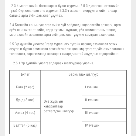
2.3.4.мэргэжлийн багш нарын бүлэг журмын 2.5.3-д заасан нэгтгэлийг
тухай бүр хэлэлцэн энэ журмын 2.3.3-т заасан тохируулга хийх талаар
багшид арга зүйн дэмжлэг үзүүлэх;
2.4.Багшийн явцын үнэлгээ хийж буй байдалд цэцэрлэгийн эрхлэгч, арга
зүйч нь ажиглалт хийж, өдөр тутмын сургалт, үйл ажиллагааны явцад
мэргэжлийн зөвлөгөө, арга зүйн дэмжлэг үзүүлж хамтран ажиллана.
2.5.“Үр дүнгийн үнэлгээ”-гээр суралцагч тухайн насанд эзэмшвэл зохих
агуулгыг бүрэн эзэмшсэн эсэхийг үнэлж, цаашид сургалт, үйл ажиллагааны
төлөвлөлт, хэрэгжилтэд анхаарах шаардлагатай асуудлыг тодорхойлно.
2.5.1.Үр дүнгийн үнэлгээг дараах шалгуураар үнэлнэ.
Бүлэг
Баримтлах шалгуур
Бага (2 нас)
I түвшин
Дунд (3 нас)
II түвшин
Энэ журмын
хавсралтаар
батлагдсан шалгуур
Ахлах (4 нас)
III түвшин
Бэлтгэл (5 нас)
IV түвшин