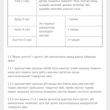
Бага (2 нас)
дугаар тушаалын хавсралт “Нялх, балчир насны
хүүхдийн хөгжлийг дэмжих хөтөлбөр”-ийн
хүүхдийн хөгжлийн үзүүлэлт хэсэг
Дунд (3 нас)
I түвшин
Энэ журмын
хавсралтаар
Ахлах (4 нас)
II түвшин
батлагдсан
шалгуур
Бэлтгэл (5 нас)
III түвшин
2.3.“Явцын үнэлгээ”-г сургалт, үйл ажиллагааны явцад дараах байдлаар
хийнэ.
2.3.1.суралцагчийн суралцах үйлийг багш ажиглан тухайн нөхцөлд тохирсон
хариу арга хэмжээ (арга зүйгээ өөрчлөх, сургалтын орчин,
хэрэглэгдэхүүнийг тохируулах) авах;
2.3.2.суралцагчийн суралцах үйл явцад гарч байгаа ахиц, өөрчлөлтийг
тандах ажиглалт, ярилцлагын тэмдэглэл хийх, хувийн хавтсыг тэдний
ахицыг харуулсан бүтээлээр баяжуулах зэргээр баримт, нотолгоо цуглуулах;
2.3.3.энэ журмын 2.5.3-т заасан дүгнэлтэд үндэслэн багш сургалт, үйл
ажиллагааны төлөвлөлт, арга зүй, орчин, хэрэглэгдэхүүнд шаардлагатай
тохируулга хийх;