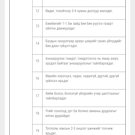
12
Өвдөг, тохойгоор 3-4 нуман доогуур мөлхдөг.
Бөмбөгийг 1-1.5м зайд бие бие рүүгээ газарт
13
ойлгон дамжуулдаг.
Бусдын сануулгаар ариун цэврийг сахих үйлүүдийг
14
бие даан гүйцэтгэдэг.
Анхааруулах тэмдэг, тэмдэглэгээ нь ямар аюул,
15
эрсдэл байгааг анхааруулсныг тайлбарладаг.
Өөрийн хэрэгцээ, чадах, чадахгүй, дуртай, дургүй
16
зүйлсээ ярьдаг.
Хийж болох, болохгүй үйлдлийн учир шалтгааныг
17
тайлбарладаг.
Үгийг сонсоод, урт ба богино авианы дуудлагыг
18
ялган дуурайдаг.
Тоглоом, юмсын 2-3 онцлог шинжийг тоочиж
19
ярьдаг.