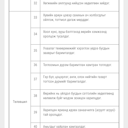
32
Хөгжмийн аялгуунд нийцсэн хөдөлгөөн хийдэг.
Хувийн ариун цэвэр сахихын ач холбогдлыг
33
ойлгож, тогтмол дагаж мөрддөг.
Хоол хүнс, зууш бэлтгэхэд өөрийн хэмжээнд
34
оролцож тусалдаг.
Ухаалаг төхөөрөмжийг хэрэглэх үедээ бусдын
35
зааврыг баримталдаг.
36
Тоглоомын дүрэм баримтлан хамтран тоглодог.
Гэр бүл, цэцэрлэг, анги, олон нийтийн газарт
37
тогтсон дүрмийг баримталдаг.
Өөрийнх нь үйлдэл бусдын сэтгэлийн хөдөлгөөнд
38
нөлөөлж буйг мэдэж зохицон харилцдаг.
Төлөвшил
Харилцан ярианд идэвх санаачилга (асуулт асуух)-
39
тай оролцдог.
40
Амьтдыг хайрлан хамгаалдаг.