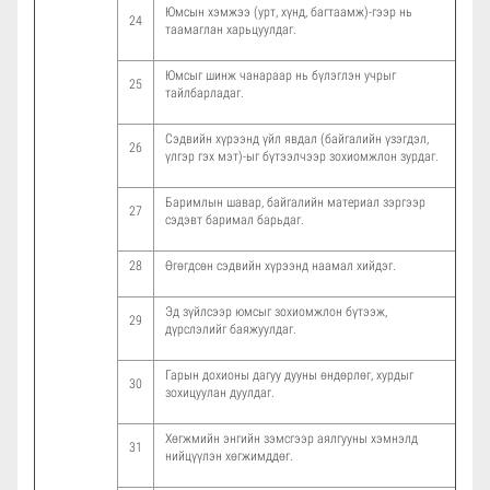
Юмсын хэмжээ (урт, хүнд, багтаамж)-гээр нь
24
таамаглан харьцуулдаг.
Юмсыг шинж чанараар нь бүлэглэн учрыг
25
тайлбарладаг.
Сэдвийн хүрээнд үйл явдал (байгалийн үзэгдэл,
26
үлгэр гэх мэт)-ыг бүтээлчээр зохиомжлон зурдаг.
Баримлын шавар, байгалийн материал зэргээр
27
сэдэвт баримал барьдаг.
28
Өгөгдсөн сэдвийн хүрээнд наамал хийдэг.
Эд зүйлсээр юмсыг зохиомжлон бүтээж,
29
дүрслэлийг баяжуулдаг.
Гарын дохионы дагуу дууны өндөрлөг, хурдыг
30
зохицуулан дуулдаг.
Хөгжмийн энгийн зэмсгээр аялгууны хэмнэлд
31
нийцүүлэн хөгжимддөг.