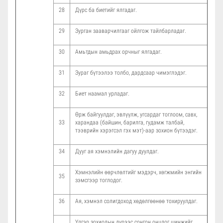
28
Дүрс ба биетийг ялгадаг.
29
Зурган зааварчилгааг ойлгож тайлбарладаг.
30
Амьтдын амьдрах орчныг ялгадаг.
31
Зураг бүтээлээ толбо, дардсаар чимэглэдэг.
32
Биет наамал урладаг.
Өрж байгуулдаг, эвлүүлж, угсардаг тоглоом, савх,
33
харандаа (байшин, барилга, гудамж талбай,
тээврийн хэрэгсэл гэх мэт)-аар зохион бүтээдэг.
34
Дууг ая хэмнэлийн дагуу дуулдаг.
Хэмнэлийн өөрчлөлтийг мэдэрч, хөгжмийн энгийн
35
зэмсгээр тоглодог.
36
Ая, хэмнэл солигдоход хөдөлгөөнөө тохируулдаг.
Үлгэр зохиолын дүрээс сонгон онцлог шинжийг