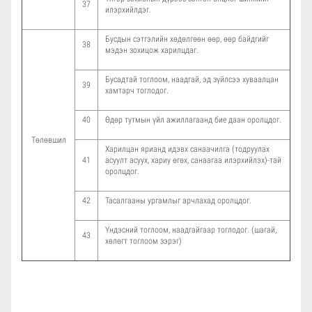
37
илэрхийлдэг.
Бусдын сэтгэлийн хөдөлгөөн өөр, өөр байдгийг
38
мэдэн зохицож харилцдаг.
Бусадтай тоглоом, наадгай, эд зүйлсээ хуваалцан
39
хамтарч тоглодог.
40
Өдөр тутмын үйл ажиллагаанд бие даан оролцдог.
Төлөвшил
Харилцан ярианд идэвх санаачилга (тодруулах
41
асуулт асуух, хариу өгөх, санаагаа илэрхийлэх)-тай
оролцдог.
42
Тасалгааны ургамлыг арчлахад оролцдог.
Үндэсний тоглоом, наадгайгаар тоглодог. (шагай,
43
хөлөгт тоглоом зэрэг)