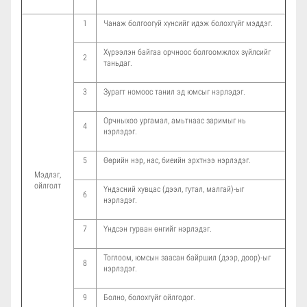
1
Чанаж болгоогүй хүнсийг идэж болохгүйг мэддэг.
Хүрээлэн байгаа орчноос болгоомжлох зүйлсийг
2
таньдаг.
3
Зурагт номоос танил эд юмсыг нэрлэдэг.
Орчныхоо ургамал, амьтнаас заримыг нь
4
нэрлэдэг.
5
Өөрийн нэр, нас, биеийн эрхтнээ нэрлэдэг.
Мэдлэг,
ойлголт
Үндэсний хувцас (дээл, гутал, малгай)-ыг
6
нэрлэдэг.
7
Үндсэн гурван өнгийг нэрлэдэг.
Тоглоом, юмсын заасан байршил (дээр, доор)-ыг
8
нэрлэдэг.
9
Болно, болохгүйг ойлгодог.