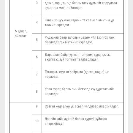
3
дохио, гарц, ангид баримтлах дүрмийг харуулсан
зураг гэх мэт)-г ойлгодог.
Таван хошуу мал, гэрийн тэжээмэл амьтны үр
4
төлийг нэрлэдэг.
Мэдлэг,
ойлголт
Үндэсний баяр ёслолын зарим үйл (золгох, бөх
5
барилдах гэх мэт)-ийг нэрлэдэг.
Дараалан байрлуулсан тоглоом, дүрс, юмсыг
6
ажиглаж, зүй тогтлыг тайлбарладаг.
Тоглоом, юмсын байршил (дотор, гадна)-ыг
7
нэрлэдэг.
Уран зураг, баримлын бүтээлд юу дүрсэлснийг
8
нэрлэдэг.
9
Сэтгэл хөдлөлөө үг, эсвэл үйлдлээр илэрхийлдэг.
Өөрийн хийх дуртай болон дургүй зүйлсээ
10
илэрхийлдэг.