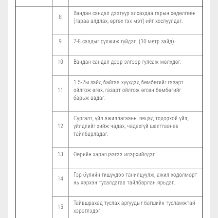
Вандан сандал дээгүүр алхахдаа гарын хөдөлгөөн
8
(гараа алдлах, өргөх гэх мэт)-ийг хослуулдаг.
9
7-8 саадыг сүлжиж гүйдэг. (10 метр зайд)
10
Вандан сандал дээр элгээр гулсаж мөлхдөг.
1.5-2м зайд байгаа хүүхдэд бөмбөгийг газарт
11
ойлгож өгөх, газарт ойлгож өгсөн бөмбөгийг
барьж авдаг.
Сургалт, үйл ажиллагааны явцад тодорхой үйл,
12
үйлдлийг хийж чадах, чадахгүй шалтгаанаа
тайлбарладаг.
13
Өөрийн хэрэгцээгээ илэрхийлдэг.
Гэр бүлийн гишүүдээ танилцуулж, ажил хөдөлмөрт
14
нь хэрхэн тусалдагаа тайлбарлан ярьдаг.
Тайвшрахад туслах аргуудыг багшийн тусламжтай
15
хэрэглэдэг.