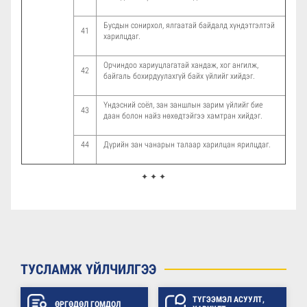
Бусдын сонирхол, ялгаатай байдалд хүндэтгэлтэй
41
харилцдаг.
Орчиндоо хариуцлагатай хандаж, хог ангилж,
42
байгаль бохирдуулахгүй байх үйлийг хийдэг.
Үндэсний соёл, зан заншлын зарим үйлийг бие
43
даан болон найз нөхөдтэйгээ хамтран хийдэг.
44
Дүрийн зан чанарын талаар харилцан ярилцдаг.
✦ ✦ ✦
ТУСЛАМЖ ҮЙЛЧИЛГЭЭ
ТҮГЭЭМЭЛ АСУУЛТ,
ӨРГӨДӨЛ ГОМДОЛ