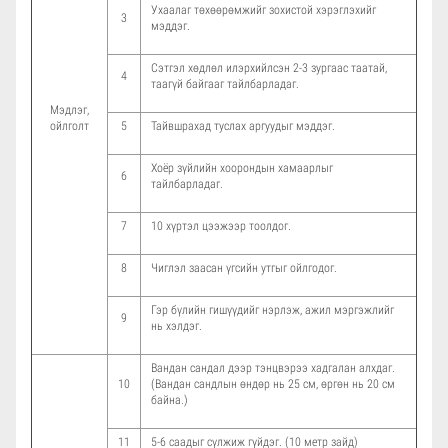
Ухаалаг төхөөрөмжийг зохистой хэрэглэхийг
3
мэддэг.
Сэтгэл хөдлөл илэрхийлсэн 2-3 зургаас таатай,
4
таагүй байгааг тайлбарладаг.
Мэдлэг,
ойлголт
5
Тайвшрахад туслах аргуудыг мэддэг.
Хоёр зүйлийн хоорондын хамаарлыг
6
тайлбарладаг.
7
10 хүртэл цээжээр тоолдог.
8
Чиглэл заасан үгсийн утгыг ойлгодог.
Гэр бүлийн гишүүдийг нэрлэж, ажил мэргэжлийг
9
нь хэлдэг.
Вандан сандал дээр тэнцвэрээ хадгалан алхдаг.
10
(Вандан сандлын өндөр нь 25 см, өргөн нь 20 см
байна.)
11
5-6 саадыг сүлжиж гүйдэг. (10 метр зайд)