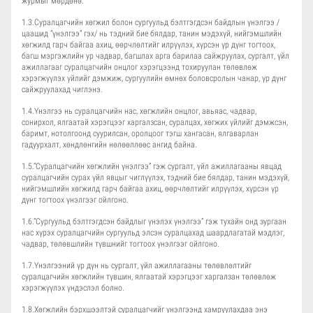
журмыг мөрдөнө.
1.3.Суралцагчийн хөгжил болон сургуульд бэлтгэгдсэн байдлын үнэлгээ /
цаашид “үнэлгээ” гэх/ нь тэдний бие бялдар, танин мэдэхүй, нийгэмшлийн
хөгжилд гарч байгаа ахиц, өөрчлөлтийг илрүүлэх, хүрсэн үр дүнг тогтоох,
багш мэргэжлийн ур чадвар, багшлах арга барилаа сайжруулах, сургалт, үйл
ажиллагааг суралцагчийн онцлог хэрэгцээнд тохируулан төлөвлөж
хэрэгжүүлэх үйлийг дэмжиж, сургуулийн өмнөх боловсролын чанар, үр дүнг
сайжруулахад чиглэнэ.
1.4.Үнэлгээ нь суралцагчийн нас, хөгжлийн онцлог, авьяас, чадвар,
сонирхол, ялгаатай хэрэгцээг харгалзсан, суралцах, хөгжих үйлийг дэмжсэн,
баримт, нотолгоонд суурилсан, оролцоог тэгш хангасан, ялгаварлан
гадуурхалт, хөндлөнгийн нөлөөллөөс ангид байна.
1.5.“Суралцагчийн хөгжлийн үнэлгээ” гэж сургалт, үйл ажиллагааны явцад
суралцагчийн сурах үйл явцыг чиглүүлэх, тэдний бие бялдар, танин мэдэхүй,
нийгэмшлийн хөгжилд гарч байгаа ахиц, өөрчлөлтийг илрүүлэх, хүрсэн үр
дүнг тогтоох үнэлгээг ойлгоно.
1.6.“Сургуульд бэлтгэгдсэн байдлыг үнэлэх үнэлгээ” гэж тухайн онд зургаан
нас хүрэх суралцагчийн сургуульд элсэн суралцахад шаардлагатай мэдлэг,
чадвар, төлөвшлийн түвшнийг тогтоох үнэлгээг ойлгоно.
1.7.Үнэлгээний үр дүн нь сургалт, үйл ажиллагааны төлөвлөлтийг
суралцагчийн хөгжлийн түвшин, ялгаатай хэрэгцээг харгалзан төлөвлөж
хэрэгжүүлэх үндэслэл болно.
1.8.Хөгжлийн бэрхшээлтэй суралцагчийг үнэлгээнд хамруулахдаа энэ