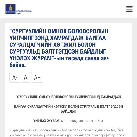
“СУРГУУЛИЙН ӨМНӨХ БОЛОВСРОЛЫН
ҮЙЛЧИЛГЭЭНД ХАМРАГДАЖ БАЙГАА
СУРАЛЦАГЧИЙН ХӨГЖИЛ БОЛОН
СУРГУУЛЬД БЭЛТГЭГДСЭН БАЙДЛЫГ
ҮНЭЛЭХ ЖУРАМ”-ын төсөлд санал авч
байна.
A-
A
A+
“СУРГУУЛИЙН ӨМНӨХ БОЛОВСРОЛЫН ҮЙЛЧИЛГЭЭНД ХАМРАГДАЖ
БАЙГАА СУРАЛЦАГЧИЙН ХӨГЖИЛ БОЛОН СУРГУУЛЬД БЭЛТГЭГДСЭН
БАЙДЛЫГ
ҮНЭЛЭХ ЖУРАМ
”-ын төсөлд санал авч байна.
"Сургуулийн өмнөх болон ерөнхий боловсролын тухай" хуулийн 26.6-д
“Энэ
хуулийн 18.7-д заасан үнэлгээ хийх журмыг боловсролын асуудал эрхэлсэн