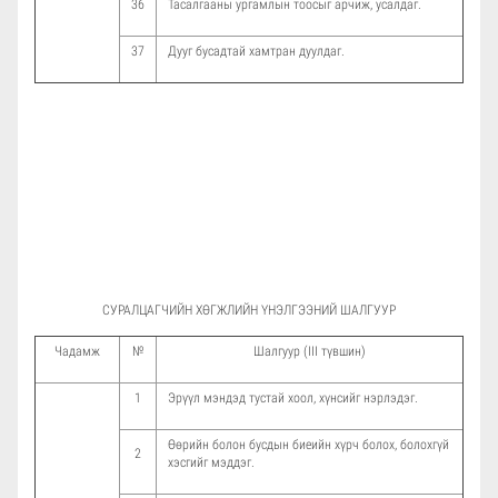
36
Тасалгааны ургамлын тоосыг арчиж, усалдаг.
37
Дууг бусадтай хамтран дуулдаг.
СУРАЛЦАГЧИЙН ХӨГЖЛИЙН ҮНЭЛГЭЭНИЙ ШАЛГУУР
Чадамж
№
Шалгуур (III түвшин)
1
Эрүүл мэндэд тустай хоол, хүнсийг нэрлэдэг.
Өөрийн болон бусдын биеийн хүрч болох, болохгүй
2
хэсгийг мэддэг.