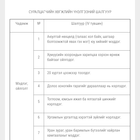
СУРАЛЦАГЧИЙН ХӨГЖЛИЙН ҮНЭЛГЭЭНИЙ ШАЛГУУР
Чадамж
№
Шалгуур (IV түвшин)
Аюултай нөхцөлд (галаас хол байх, шатаар
1
болгоомжтой явах гэх мэт) юу хийхийг мэддэг.
Хүмүүсийн хоорондын харилцаа хэрхэн өрнөж
2
байгааг ойлгодог.
3
20 хүртэл цээжээр тоолдог.
Мэдлэг,
4
Долоо хоногийн гарагийг дарааллаар нь нэрлэдэг.
ойлголт
Тоглоом, юмсын ижил ба ялгаатай шинжийг
5
нэрлэдэг.
6
Ургамлын ургалтад хэрэгтэй зүйлийг нэрлэдэг.
Уран зураг, уран баримлын бүтээлийг хайрлан
7
хамгаалахыг мэддэг.