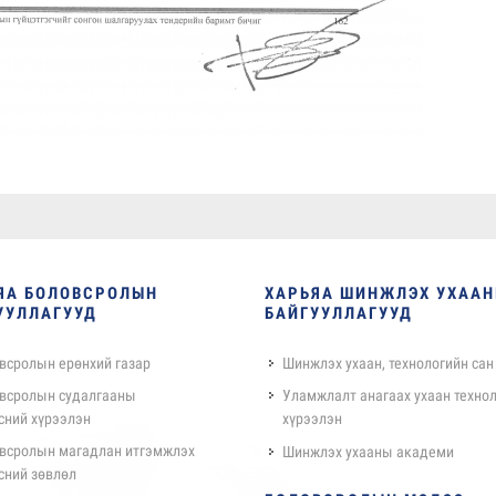
ЯА БОЛОВСРОЛЫН
ХАРЬЯА ШИНЖЛЭХ УХАА
УУЛЛАГУУД
БАЙГУУЛЛАГУУД
всролын ерөнхий газар
Шинжлэх ухаан, технологийн сан
всролын судалгааны
Уламжлалт анагаах ухаан техно
сний хүрээлэн
хүрээлэн
всролын магадлан итгэмжлэх
Шинжлэх ухааны академи
сний зөвлөл