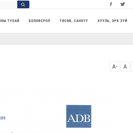
Facebook
Twitter
Yo
МНЫ ТУХАЙ
БОЛОВСРОЛ
ТӨСӨВ, САНХҮҮ
ХУУЛЬ, ЭРХ ЗҮЙ
A-
A