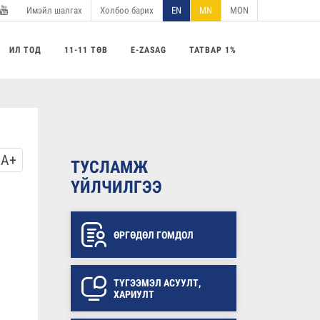
Имэйл шалгах
Холбоо барих
EN
MN
MON
utube
ИЛ ТОД
11-11 ТӨВ
E-ZASAG
ТАТВАР 1%
A+
ТУСЛАМЖ
ҮЙЛЧИЛГЭЭ
ӨРГӨДӨЛ ГОМДОЛ
ТҮГЭЭМЭЛ АСУУЛТ,
ХАРИУЛТ