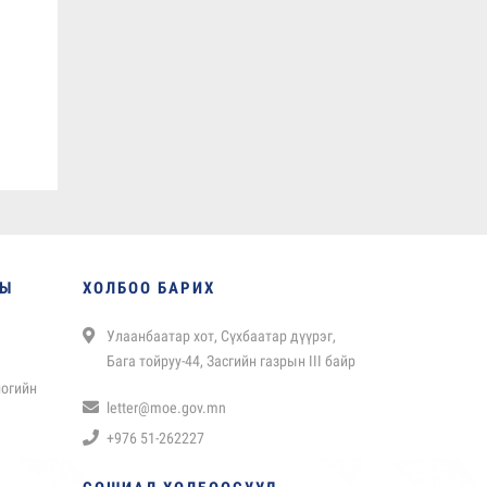
НЫ
ХОЛБОО БАРИХ
Улаанбаатар хот, Сүхбаатар дүүрэг,
Бага тойруу-44, Засгийн газрын III байр
логийн
letter@moe.gov.mn
+976 51-262227