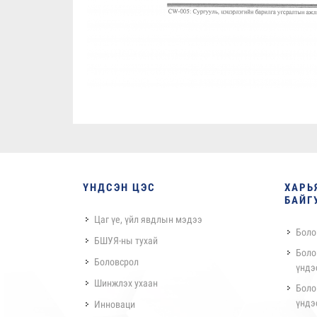
ҮНДСЭН ЦЭС
ХАРЬ
БАЙГ
Цаг үе, үйл явдлын мэдээ
Боло
БШУЯ-ны тухай
Боло
Боловсрол
үндэ
Шинжлэх ухаан
Боло
үндэ
Инноваци