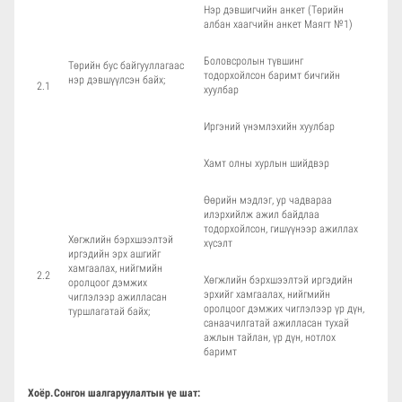
Нэр дэвшигчийн анкет (Төрийн
албан хаагчийн анкет Маягт №1)
Боловсролын түвшинг
Төрийн бус байгууллагаас
тодорхойлсон баримт бичгийн
нэр дэвшүүлсэн байх;
2.1
хуулбар
Иргэний үнэмлэхийн хуулбар
Хамт олны хурлын шийдвэр
Өөрийн мэдлэг, ур чадвараа
илэрхийлж ажил байдлаа
тодорхойлсон, гишүүнээр ажиллах
Хөгжлийн бэрхшээлтэй
хүсэлт
иргэдийн эрх ашгийг
хамгаалах, нийгмийн
2.2
Хөгжлийн бэрхшээлтэй иргэдийн
оролцоог дэмжих
эрхийг хамгаалах, нийгмийн
чиглэлээр ажилласан
оролцоог дэмжих чиглэлээр үр дүн,
туршлагатай байх;
санаачилгатай ажилласан тухай
ажлын тайлан, үр дүн, нотлох
баримт
Хоёр.Сонгон шалгаруулалтын үе шат: