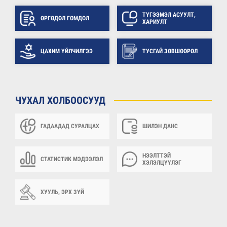
ТҮГЭЭМЭЛ АСУУЛТ,
ӨРГӨДӨЛ ГОМДОЛ
ХАРИУЛТ
ЦАХИМ ҮЙЛЧИЛГЭЭ
ТУСГАЙ ЗӨВШӨӨРӨЛ
ЧУХАЛ ХОЛБООСУУД
ГАДААДАД СУРАЛЦАХ
ШИЛЭН ДАНС
НЭЭЛТТЭЙ
СТАТИСТИК МЭДЭЭЛЭЛ
ХЭЛЭЛЦҮҮЛЭГ
ХУУЛЬ, ЭРХ ЗҮЙ