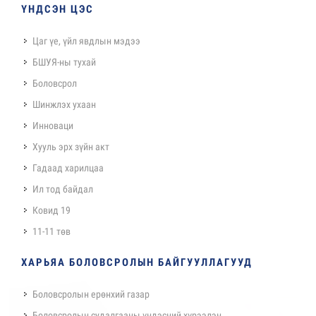
ҮНДСЭН ЦЭС
Цаг үе, үйл явдлын мэдээ
БШУЯ-ны тухай
Боловсрол
Шинжлэх ухаан
Инноваци
Хууль эрх зүйн акт
Гадаад харилцаа
Ил тод байдал
Ковид 19
11-11 төв
ХАРЬЯА БОЛОВСРОЛЫН БАЙГУУЛЛАГУУД
Боловсролын ерөнхий газар
Боловсролын судалгааны үндэсний хүрээлэн