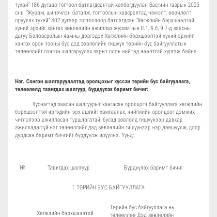
тухай” 186 дугаар тогтоол батлагдсантай холбогдуулан Засгийн газрын 2023
оны “Журам, шинэчлэн баталж, тогтоолын хавсралтад нэмэлт, өөрчлөлт
оруулах тухай” 402 дугаар тогтоолоор батлагдсан "Хөгжлийн бэрхшээлтэй
хүний эрхийг хангах зөвлөлийн ажиллах журам"-ын 8.1, 9.6, 9.7-д заасны
дагуу Боловсролын яамны дэргэдэх Хөгжлийн бэрхшээлтэй хүний эрхийг
хангах орон тооны бус дэд зөвлөлийн гишүүн төрийн бус байгууллагын
төлөөллийг сонгон шалгаруулах зарыг олон нийтэд нээлттэй хүргэж байна.
Нэг. Сонгон шалгаруулалтад оролцохыг хүссэн төрийн бус байгууллага,
төлөөлөлд тавигдах шалгуур, бүрдүүлэх баримт бичиг:
Хүснэгтэд заасан шалгуурыг хангасан оролцогч байгууллага хөгжлийн
бэрхшээлтэй иргэдийн эрх ашгийг хамгаалах, нийгмийн оролцоог дэмжих
чиглэлээр ажилласан туршлагатай, бусад зөвлөлд гишүүнээр давхар
ажилладаггүй нэг төлөөллийг дэд зөвлөлийн гишүүнээр нэр дэвшүүлж, доор
дурдсан баримт бичгийг бүрдүүлж ирүүлнэ. Үүнд:
№
Тавигдах шалгуур
Бүрдүүлэх баримт бичиг
1.ТӨРИЙН БУС БАЙГУУЛЛАГА
Төрийн бус байгууллага нь
Хөгжлийн бэрхшээлтэй
төлөөллөө Дэд зөвлөлийн