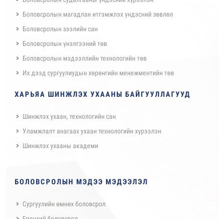
Боловсролын магадлан итгэмжлэх үндэсний зөвлөл
Боловсролын зээлийн сан
Боловсролын үнэлгээний төв
Боловсролын мэдээллийн технологийн төв
Их дээд сургуулиудын хөрөнгийн менежментийн төв
ХАРЬЯА ШИНЖЛЭХ УХААНЫ БАЙГУУЛЛАГУУД
Шинжлэх ухаан, технологийн сан
Уламжлалт анагаах ухаан технологийн хүрээлэн
Шинжлэх ухааны академи
БОЛОВСРОЛЫН МЭДЭЭ МЭДЭЭЛЭЛ
Сургуулийн өмнөх боловсрол
Ерөнхий боловсрол