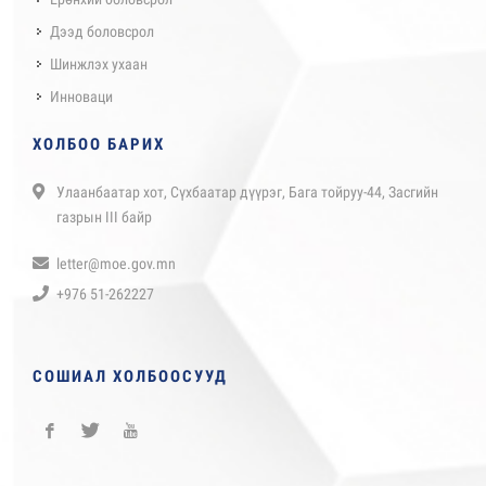
Дээд боловсрол
Шинжлэх ухаан
Инноваци
ХОЛБОО БАРИХ
Улаанбаатар хот, Сүхбаатар дүүрэг, Бага тойруу-44, Засгийн
газрын III байр
letter@moe.gov.mn
+976 51-262227
СОШИАЛ ХОЛБООСУУД