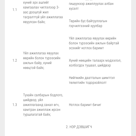
хүний эрх ашгийг
гишүүнээр ажиллуулах албан
хамгаалах чиглэлээр 3-
хүсэлт
1.1
аас доошгүй жил
тасралтгүй үйл ажиллагаа
Төрийн бус байгууллагын
явуулсан байх;
гэрчилгээний хуулбар
Үйл ажиллагаа явуулах өөрийн
болон түрээсийн ажлын байртай
эсэхийг нотлох баримт
Үйл ажиллагаа явуулах
өөрийн болон түрээсийн
1.2
Хүний нөөцийн талаарх мэдээлэл,
ажлын байр, хүний
холбогдох тушаал, шийдвэр
нөөцтэй байх;
Нийгмийн даатгалын шимтгэл
төлөлтийн тодорхойлолт
Тухайн салбарын бодлого,
шийдвэр, үйл
1.3
ажиллагаанд санал өгч,
Нотлох баримт бичиг
хамтран ажиллаж ирсэн
туршлагатай байх;
2. НЭР ДЭВШИГЧ