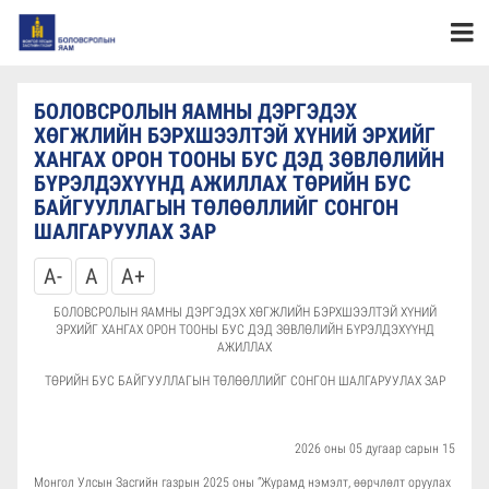
БОЛОВСРОЛЫН ЯАМНЫ ДЭРГЭДЭХ
ХӨГЖЛИЙН БЭРХШЭЭЛТЭЙ ХҮНИЙ ЭРХИЙГ
ХАНГАХ ОРОН ТООНЫ БУС ДЭД ЗӨВЛӨЛИЙН
БҮРЭЛДЭХҮҮНД АЖИЛЛАХ ТӨРИЙН БУС
БАЙГУУЛЛАГЫН ТӨЛӨӨЛЛИЙГ СОНГОН
ШАЛГАРУУЛАХ ЗАР
A-
A
A+
БОЛОВСРОЛЫН ЯАМНЫ ДЭРГЭДЭХ ХӨГЖЛИЙН БЭРХШЭЭЛТЭЙ ХҮНИЙ
ЭРХИЙГ ХАНГАХ ОРОН ТООНЫ БУС ДЭД ЗӨВЛӨЛИЙН БҮРЭЛДЭХҮҮНД
АЖИЛЛАХ
ТӨРИЙН БУС БАЙГУУЛЛАГЫН ТӨЛӨӨЛЛИЙГ СОНГОН ШАЛГАРУУЛАХ ЗАР
2026 оны 05 дугаар сарын 15
Монгол Улсын Засгийн газрын 2025 оны “Журамд нэмэлт, өөрчлөлт оруулах