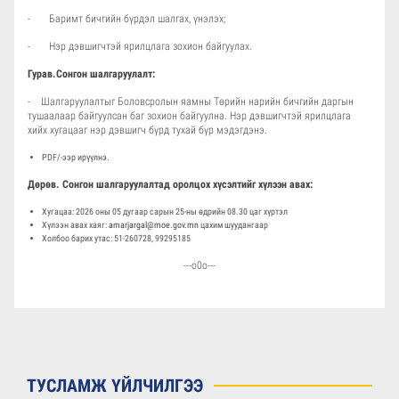
- Баримт бичгийн бүрдэл шалгах, үнэлэх;
- Нэр дэвшигчтэй ярилцлага зохион байгуулах.
Гурав.Сонгон шалгаруулалт:
- Шалгаруулалтыг Боловсролын яамны Төрийн нарийн бичгийн даргын
тушаалаар байгуулсан баг зохион байгуулна. Нэр дэвшигчтэй ярилцлага
хийх хугацааг нэр дэвшигч бүрд тухай бүр мэдэгдэнэ.
PDF/-ээр ирүүлнэ.
Дөрөв.
Сонгон шалгаруулалтад оролцох хүсэлтийг хүлээн авах:
Хугацаа: 2026 оны 05 дугаар сарын 25-ны өдрийн 08.30 цаг хүртэл
Хүлээн авах хаяг:
amarjargal@moe.gov.mn
цахим шуудангаар
Холбоо барих утас: 51-260728, 99295185
---о0о---
ТУСЛАМЖ ҮЙЛЧИЛГЭЭ