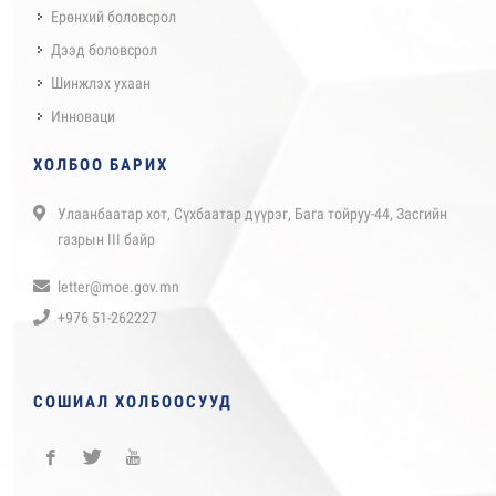
Ерөнхий боловсрол
Дээд боловсрол
Шинжлэх ухаан
Инноваци
ХОЛБОО БАРИХ
Улаанбаатар хот, Сүхбаатар дүүрэг, Бага тойруу-44, Засгийн
газрын III байр
letter@moe.gov.mn
+976 51-262227
СОШИАЛ ХОЛБООСУУД