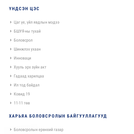
ҮНДСЭН ЦЭС
Цаг үе, үйл явдлын мэдээ
БШУЯ-ны тухай
Боловсрол
Шинжлэх ухаан
Инноваци
Хууль эрх зүйн акт
Гадаад харилцаа
Ил тод байдал
Ковид 19
11-11 төв
ХАРЬЯА БОЛОВСРОЛЫН БАЙГУУЛЛАГУУД
Боловсролын ерөнхий газар