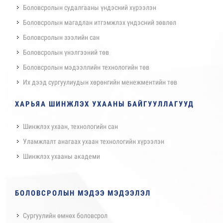
Боловсролын судалгааны үндэсний хүрээлэн
Боловсролын магадлан итгэмжлэх үндэсний зөвлөл
Боловсролын зээлийн сан
Боловсролын үнэлгээний төв
Боловсролын мэдээллийн технологийн төв
Их дээд сургуулиудын хөрөнгийн менежментийн төв
ХАРЬЯА ШИНЖЛЭХ УХААНЫ БАЙГУУЛЛАГУУД
Шинжлэх ухаан, технологийн сан
Уламжлалт анагаах ухаан технологийн хүрээлэн
Шинжлэх ухааны академи
БОЛОВСРОЛЫН МЭДЭЭ МЭДЭЭЛЭЛ
Сургуулийн өмнөх боловсрол