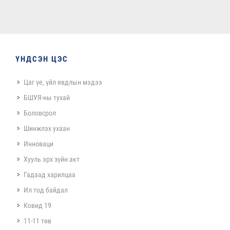
ҮНДСЭН ЦЭС
Цаг үе, үйл явдлын мэдээ
БШУЯ-ны тухай
Боловсрол
Шинжлэх ухаан
Инноваци
Хууль эрх зүйн акт
Гадаад харилцаа
Ил тод байдал
Ковид 19
11-11 төв