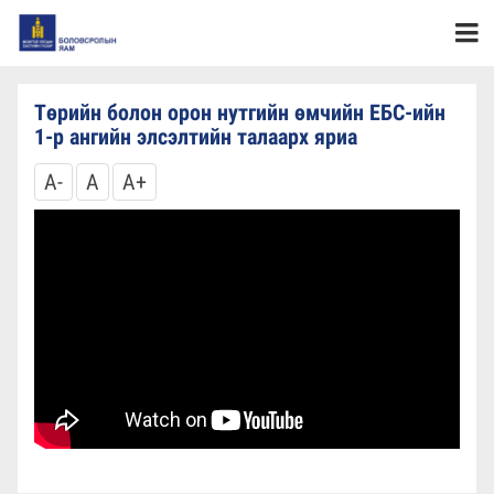
Төрийн болон орон нутгийн өмчийн ЕБС-ийн
1-р ангийн элсэлтийн талаарх яриа
A-
A
A+