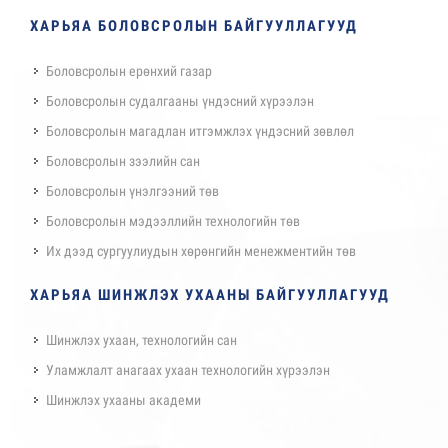
ХАРЬЯА БОЛОВСРОЛЫН БАЙГУУЛЛАГУУД
Боловсролын ерөнхий газар
Боловсролын судалгааны үндэсний хүрээлэн
Боловсролын магадлан итгэмжлэх үндэсний зөвлөл
Боловсролын зээлийн сан
Боловсролын үнэлгээний төв
Боловсролын мэдээллийн технологийн төв
Их дээд сургуулиудын хөрөнгийн менежментийн төв
ХАРЬЯА ШИНЖЛЭХ УХААНЫ БАЙГУУЛЛАГУУД
Шинжлэх ухаан, технологийн сан
Уламжлалт анагаах ухаан технологийн хүрээлэн
Шинжлэх ухааны академи