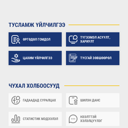
ТУСЛАМЖ ҮЙЛЧИЛГЭЭ
ТҮГЭЭМЭЛ АСУУЛТ,
ӨРГӨДӨЛ ГОМДОЛ
ХАРИУЛТ
ЦАХИМ ҮЙЛЧИЛГЭЭ
ТУСГАЙ ЗӨВШӨӨРӨЛ
ЧУХАЛ ХОЛБООСУУД
ГАДААДАД СУРАЛЦАХ
ШИЛЭН ДАНС
НЭЭЛТТЭЙ
СТАТИСТИК МЭДЭЭЛЭЛ
ХЭЛЭЛЦҮҮЛЭГ