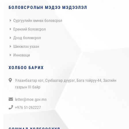
БОЛОВСРОЛЫН МЭДЭЭ МЭДЭЭЛЭЛ
Сургуулийн өмнөх боловсрол
Ерөнхий боловсрол
Дээд боловсрол
Шинжлэх ухаан
Инноваци
ХОЛБОО БАРИХ
Улаанбаатар хот, Сүхбаатар дүүрэг, Бага тойруу-44, Засгийн
газрын III байр
letter@moe.gov.mn
+976 51-262227