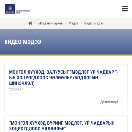
Мэдээний архив
Мэдээ
Видео мэдээ
ВИДЕО МЭДЭЭ
МОНГОЛ ХҮҮХЭД, ЗАЛУУСЫГ "МЭДЛЭГ УР ЧАДВАР "-
ЫН ХОЦРОГДЛООС ЧӨЛӨӨЛЬЕ (БОДЛОГЫН
ШИНЭЧЛЭЛ)
2026-04-27
Дэлгэрэнгүй
“МОНГОЛ ХҮҮХЭД БҮРИЙГ МЭДЛЭГ, УР ЧАДВАРЫН
ХОЦРОГДЛООС ЧӨЛӨӨЛЬЕ"