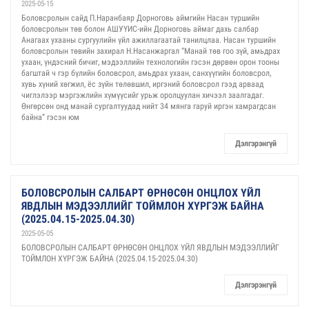
2025-05-15
Боловсролын сайд П.Наранбаяр Дорноговь аймгийн Насан туршийн
боловсролын төв болон АШУҮИС-ийн Дорноговь аймаг дахь салбар
Анагаах ухааны сургуулийн үйл ажиллагаатай танилцлаа. Насан туршийн
боловсролын төвийн захирал Н.Насанжаргал “Манай төв гоо зүй, амьдрах
ухаан, үндэсний бичиг, мэдээллийн технологийн гэсэн дөрвөн орон тооны
багштай ч гэр бүлийн боловсрол, амьдрах ухаан, санхүүгийн боловсрол,
хувь хүний хөгжил, ёс зүйн төлөвшил, иргэний боловсрол гээд арваад
чиглэлээр мэргэжлийн хүмүүсийг урьж оролцуулан хичээл заалгадаг.
Өнгөрсөн онд манай сургалтуудад нийт 34 мянга гаруй иргэн хамрагдсан
байна” гэсэн юм
Дэлгэрэнгүй
БОЛОВСРОЛЫН САЛБАРТ ӨРНӨСӨН ОНЦЛОХ ҮЙЛ
ЯВДЛЫН МЭДЭЭЛЛИЙГ ТОЙМЛОН ХҮРГЭЖ БАЙНА
(2025.04.15-2025.04.30)
2025-05-05
БОЛОВСРОЛЫН САЛБАРТ ӨРНӨСӨН ОНЦЛОХ ҮЙЛ ЯВДЛЫН МЭДЭЭЛЛИЙГ
ТОЙМЛОН ХҮРГЭЖ БАЙНА (2025.04.15-2025.04.30)
Дэлгэрэнгүй