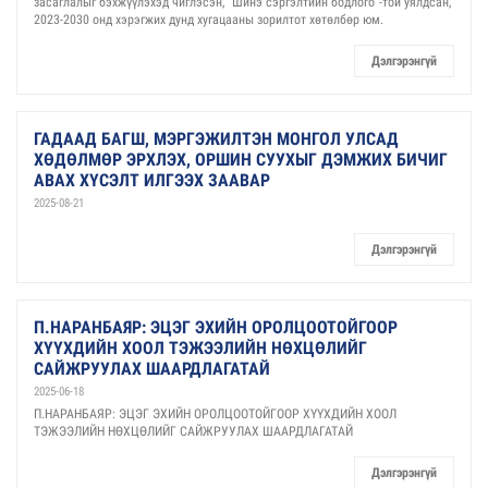
засаглалыг бэхжүүлэхэд чиглэсэн, "Шинэ сэргэлтийн бодлого"-той уялдсан,
2023-2030 онд хэрэгжих дунд хугацааны зорилтот хөтөлбөр юм.
Дэлгэрэнгүй
ГАДААД БАГШ, МЭРГЭЖИЛТЭН МОНГОЛ УЛСАД
ХӨДӨЛМӨР ЭРХЛЭХ, ОРШИН СУУХЫГ ДЭМЖИХ БИЧИГ
АВАХ ХҮСЭЛТ ИЛГЭЭХ ЗААВАР
2025-08-21
Дэлгэрэнгүй
П.НАРАНБАЯР: ЭЦЭГ ЭХИЙН ОРОЛЦООТОЙГООР
ХҮҮХДИЙН ХООЛ ТЭЖЭЭЛИЙН НӨХЦӨЛИЙГ
САЙЖРУУЛАХ ШААРДЛАГАТАЙ
2025-06-18
П.НАРАНБАЯР: ЭЦЭГ ЭХИЙН ОРОЛЦООТОЙГООР ХҮҮХДИЙН ХООЛ
ТЭЖЭЭЛИЙН НӨХЦӨЛИЙГ САЙЖРУУЛАХ ШААРДЛАГАТАЙ
Дэлгэрэнгүй