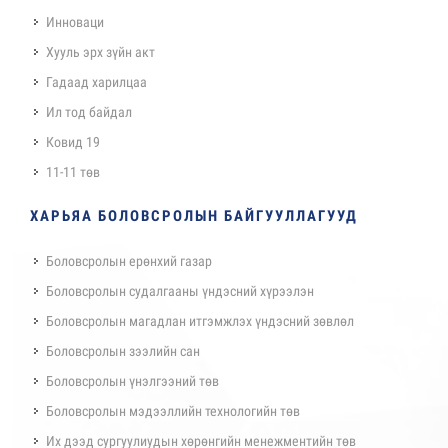
Инноваци
Хууль эрх зүйн акт
Гадаад харилцаа
Ил тод байдал
Ковид 19
11-11 төв
ХАРЬЯА БОЛОВСРОЛЫН БАЙГУУЛЛАГУУД
Боловсролын ерөнхий газар
Боловсролын судалгааны үндэсний хүрээлэн
Боловсролын магадлан итгэмжлэх үндэсний зөвлөл
Боловсролын зээлийн сан
Боловсролын үнэлгээний төв
Боловсролын мэдээллийн технологийн төв
Их дээд сургуулиудын хөрөнгийн менежментийн төв