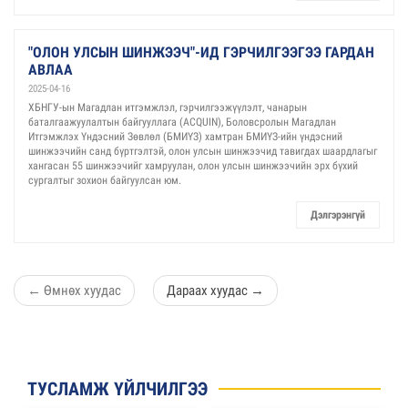
"ОЛОН УЛСЫН ШИНЖЭЭЧ"-ИД ГЭРЧИЛГЭЭГЭЭ ГАРДАН
АВЛАА
2025-04-16
ХБНГУ-ын Магадлан итгэмжлэл, гэрчилгээжүүлэлт, чанарын
баталгаажуулалтын байгууллага (ACQUIN), Боловсролын Магадлан
Итгэмжлэх Үндэсний Зөвлөл (БМИҮЗ) хамтран БМИҮЗ-ийн үндэсний
шинжээчийн санд бүртгэлтэй, олон улсын шинжээчид тавигдах шаардлагыг
хангасан 55 шинжээчийг хамруулан, олон улсын шинжээчийн эрх бүхий
сургалтыг зохион байгуулсан юм.
Дэлгэрэнгүй
←
Өмнөх хуудас
Дараах хуудас
→
ТУСЛАМЖ ҮЙЛЧИЛГЭЭ