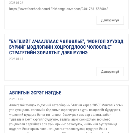
2026-04-22
https://www.facebook.com/LEnkhamgalan/videos/940176815566043
Дэлгэрэнгүй
"БАГШИЙГ АЧААЛЛААС ЧӨЛӨӨЛЬЕ", “МОНГОЛ ХҮҮХЭД
БҮРИЙГ МЭДЛЭГИЙН ХОЦРОГДЛООС ЧӨЛӨӨЛЬЕ”
СТРАТЕГИЙН ЗОРИЛТЫГ ДЭВШҮҮЛНЭ
2026-04-15
Дэлгэрэнгүй
АВЛИГЫН ЭСРЭГ НЭГДЬЕ
2025-11-06
Авлигатай тэмцэх үндэсний хөтөлбөр нь "Алсын хараа-2050" Монгол Улсын
урт хугацааны хөгжлийн бодлогыг хэрэгжүүлэх суурь нөхцөлийг бүрдүүлэх,
үндэсний шударга ёсны тогтолцоог бэхжүүлэх замаар авлига, албан
тушаалын гэмт хэргийг бууруулж, авлига, ашиг сонирхлын зөрчлөөс
урьдчилан сэргийлэх эрх зүйн орчныг бэхжүүлэх, нийгмийн бүх түвшинд
шударга ёсыг эрхэмлэсэн хандлагыг төлөвшүүлэн, шударга ёсны