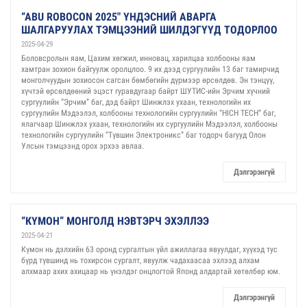
“ABU ROBOCON 2025" ҮНДЭСНИЙ АВАРГА
ШАЛГАРУУЛАХ ТЭМЦЭЭНИЙ ШИЛДЭГҮҮД ТОДОРЛОО
2025-04-29
Боловсролын яам, Цахим хөгжил, инновац, харилцаа холбооны яам
хамтран зохион байгуулж оролцлоо. 9 их дээд сургуулийн 13 баг тамирчид
монголчуудын зохиосон сагсан бөмбөгийн дүрмээр өрсөлдөв. Эн тэнцүү,
хүчтэй өрсөлдөөний эцэст гуравдугаар байрт ШУТИС-ийн Эрчим хүчний
сургуулийн “Эрчим” баг, дэд байрт Шинжлэх ухаан, технологийн их
сургуулийн Мэдээлэл, холбооны технологийн сургуулийн “HICH TECH” баг,
ялагчаар Шинжлэх ухаан, технологийн их сургуулийн Мэдээлэл, холбооны
технологийн сургуулийн “Түвшин Электроникс” баг тодорч багууд Олон
Улсын тэмцээнд орох эрхээ авлаа.
Дэлгэрэнгүй
“КҮМОН” МОНГОЛД НЭВТЭРЧ ЭХЭЛЛЭЭ
2025-04-21
Күмон нь дэлхийн 63 оронд сургалтын үйл ажиллагаа явуулдаг, хүүхэд тус
бүрд түвшинд нь тохирсон сургалт, явуулж чадахаасаа эхлээд алхам
алхмаар ахих ахицаар нь үнэлдэг онцлогтой Японд алдартай хөтөлбөр юм.
Дэлгэрэнгүй