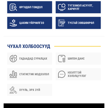
ТҮГЭЭМЭЛ АСУУЛТ,
ӨРГӨДӨЛ ГОМДОЛ
ХАРИУЛТ
ЦАХИМ ҮЙЛЧИЛГЭЭ
ТУСГАЙ ЗӨВШӨӨРӨЛ
ЧУХАЛ ХОЛБООСУУД
ГАДААДАД СУРАЛЦАХ
ШИЛЭН ДАНС
НЭЭЛТТЭЙ
СТАТИСТИК МЭДЭЭЛЭЛ
ХЭЛЭЛЦҮҮЛЭГ
ХУУЛЬ, ЭРХ ЗҮЙ