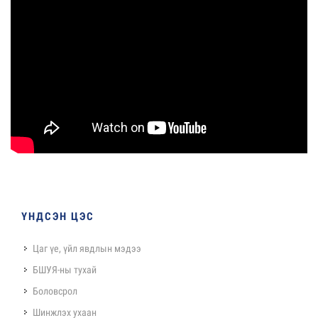
ҮНДСЭН ЦЭС
Цаг үе, үйл явдлын мэдээ
БШУЯ-ны тухай
Боловсрол
Шинжлэх ухаан