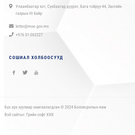
Улаанбаатар хот, Сүхбаатар дүүрэг, Бага тойруу-44, Засгийн
газрын III байр
letter@moe.gov.mn
+976 51-262227
СОШИАЛ ХОЛБООСУУД
Бүх эрх хуулиар хамгаалагдсан © 2024 Боловсролын яам
Вэб сайт
ыг:
Грийн софт ХХК
Дуудлагын төв