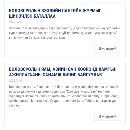
БОЛОВСРОЛЫН ЗЭЭЛИЙН САНГИЙН ЖУРМЫГ
ШИНЭЧЛЭН БАТАЛЛАА
2025-04-30
Засгийн газрын өнөөдрийн хуралдаанаар “Дээд боловсролын байгууллагын
суралцагчдад тэтгэлэг, зээл, буцалтгүй тусламж, дэмжлэг үзүүлэх журам”-
ыг шинэчлэн баталж, тогтоол гаргалаа.
Дэлгэрэнгүй
БОЛОВСРОЛЫН ЯАМ, АЗИЙН САН ХООРОНД ХАМТЫН
АЖИЛЛАГААНЫ САНАМЖ БИЧИГ БАЙГУУЛАВ
2025-04-29
Боловсролын яам Азийн сантай бага насны хүүхдийн боловсрол, хөгжлийг
номоор дамжуулан дэмжих зорилгоор “Хамтдаа уншицгаая” төслийн
хүрээнд хамтран ажиллах санамж бичигт Боловсролын сайд П.Наранбаяр,
Азийн сангийн Монгол дахь Суурин төлөөлөгч Сара Тэйлор нар гарын үсэг
зурлаа.
Дэлгэрэнгүй