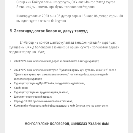
Group-ийн Байгууллагын их сургууль, ОХУ-аас Монгол Улсад суугаа
Элчин сайдын яамны эрх бүхий төлөөллөөс бүрдэнэ.
Шалгаруулалтыг 2023 оны 06 дугаар сарын 15-наас 06 дугаар сарын 30-
ны өдөр хүртэл зохион байгуулна.
Элсэгчдэд олгох боломж, давуу талууд
En+Group нь сонгон шалгаруулалтад тэнцсэн иргэдийн суралцах
хугацааны ОХУ-д боловсрол эзэмших ба оршин суухтай холбоотой дараах
зардлыг хариуцна. Үүнд:
2023-2024 оны хичээлийн жилд орос хэлний бэлтгэл ангид суралцах;
2024-2027 оны хичээлийн жилүүдэд "Дулааны эрчим хүч, дулааны инженер" эсвэл
"Цахилгаан эрчим хүч, цахилгааны инженер" чиглэлээр бакалаврын өдрийн
хөтөлбөрөөр суралцах;
Суралцах хугацаанд ИрНИТУ-ийн дотуур байранд байрлах;
Үдийн хоол;
Суралцах хугацааны эрүүл мэндийн даатгал;
Шилжилт хөдөлгөөний зардал;
Сар бүр 10 000 рублийн амьжиргааны тэтгэлэг;
Компанийн үйлдвэрлэлийн байранд дадлага хийх боломж тус тус олгогдоно.
МОНГОЛ УЛСЫН БОЛОВСРОЛ, ШИНЖЛЭХ УХААНЫ ЯАМ