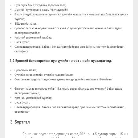
Суралцаж буй сургуулийн тодорхойлолт;
Дүнгийн хуулбарын эх хувь /голч дүнтэй/;
Бүрэн дунд боловсролын гэрчилгээ, дүнгийн хавсралтын нотариатаар баталгаажуулсан
хуулбар;
ЭЕШ-ын батламж;
Өргөдөл гаргасан өдрөөс хойш 1,5 жилээс доошгүй хугацаанд хүчинтэй байх гадаад
паспортын хуулбар;
Иргэний үнэмлэхний хуулбар;
Цээж зураг;
Олипиадад оролцож байсан бол шагналт байранд орж байсныг нотлох баримт бичиг,
сертификат.
2.2 Ерөнхий боловсролын сургуулийн төгсөх ангийн суралцагчид:
Өргөдлийн маягт;
Сүүлийн хагас жилийн дүнгийн тодорхойлолт;
Сонгон шалгарууулалтад орохыг дэмжсэн сургуулийн захирлын албан бичиг;
Өргөдөл гаргасан өдрөөс хойш 1,5 жилээс доошгүй хугацаанд хүчинтэй байх гадаад
паспортын хуулбар;
Иргэний үнэмлэхний хуулбар;
Цээж зураг;
Олипиадад оролцож байсан бол шагналт байранд орж байсныг нотлох баримт бичиг,
сертификат
Бүртгэл
Сонгон шалгуулалтад оролцох иргэд 2021 оны 5 дугаар сарын 15-ны