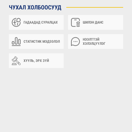
ЧУХАЛ ХОЛБООСУУД
ГАДААДАД СУРАЛЦАХ
ШИЛЭН ДАНС
НЭЭЛТТЭЙ
СТАТИСТИК МЭДЭЭЛЭЛ
ХЭЛЭЛЦҮҮЛЭГ
ХУУЛЬ, ЭРХ ЗҮЙ