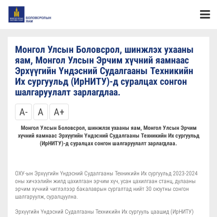
Монгол Улсын Боловсрол, шинжлэх ухааны
яам, Монгол Улсын Эрчим хүчний яамнаас
Эрхүүгийн Үндэсний Судалгааны Техникийн
Их сургуульд (ИрНИТУ)-д суралцах сонгон
шалгаруулалт зарлагдлаа.
A-
A
A+
Монгол Улсын Боловсрол, шинжлэх ухааны яам, Монгол Улсын Эрчим
хүчний яамнаас
Эрхүүгийн Үндэсний Судалгааны Техникийн Их сургуульд
(ИрНИТУ)-д суралцах сонгон шалгаруулалт зарлагдлаа.
ОХУ-ын Эрхүүгийн Үндэсний Судалгааны Техникийн Их сургуульд 2023-2024
оны хичээлийн жилд цахилгаан эрчим хүч, усан цахилгаан станц, дулааны
эрчим хүчний чиглэлээр бакалаврын сургалтад нийт 30 оюутны сонгон
шалгаруулж, суралцуулна.
Эрхүүгийн Үндэсний Судалгааны Техникийн Их сургууль цаашид (ИрНИТУ)