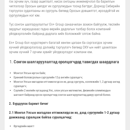
гэх эрчим хүч, газар ашиглалт, нисэх онгоцны инженерчлэл ба барилгын
чиглэлээр Оросын шилдэг их сургуулиудын тоонд багтдаг, Дорнод Сибирийн
тэргүүлэх судалгааны их сургууль бөгөөд Оросын дэвшилтэт, ирээдүйтэй их
сургуулиудын нэг юм.
Тус сонгон шалгаруулалтыг En+ Group санаачилан зохион байгуулж, төслийн
зардлыг хариуцахаас гадна өөрийн дадлагын талбар болох компаний
үйлдвэрлэлийн байранд дадлага хийх боломжийг олгож байна.
En+ Group бол нүүрстөрөгч багатай хөнгөн цагаан ба сэргээгдэх эрчим
хүчний үйлдвэрлэлээр дэлхийд тэргүүлэгч бөгөөд ОХУ-ын нийт цахилгаан
эрчим хүчний 7 орчим хувийг үйлдвэрлэдэг компани юм.
Сонгон шалгаруулалтад оролцогчдод тавигдах шаардлага
Монгол Улсын иргэн байх;
Ерөнхий боловсролын сургуулийн 12-р ангийн суралцагч;
Монгол Улсын магадлан итгэмжлэгдсэн их, дээд сургууль, коллежийн 1, 2 дугаар ангид
суралцагч;
Сүүлийн 2 жилийн хугацаанд Улс, олон улсын математик, физикийн олимпиадын
шагналт байранд орсон оролцогчид сонгон шалгаруулалтад давуу эрхтэй болно.
2. Бүрдүүлэх баримт бичиг
2.1
Монгол Улсын магадлан итгэмжлэгдсэн
их, дээд сургуулийн 1-2 дугаар
дамжаанд суралцаж байгаа суралцагчид:
Өргөдлийн маягт