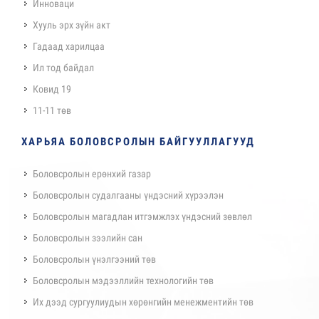
Инноваци
Хууль эрх зүйн акт
Гадаад харилцаа
Ил тод байдал
Ковид 19
11-11 төв
ХАРЬЯА БОЛОВСРОЛЫН БАЙГУУЛЛАГУУД
Боловсролын ерөнхий газар
Боловсролын судалгааны үндэсний хүрээлэн
Боловсролын магадлан итгэмжлэх үндэсний зөвлөл
Боловсролын зээлийн сан
Боловсролын үнэлгээний төв
Боловсролын мэдээллийн технологийн төв
Их дээд сургуулиудын хөрөнгийн менежментийн төв