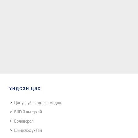
ҮНДСЭН ЦЭС
Цаг үе, үйл явдлын мэдээ
БШУЯ-ны тухай
Боловсрол
Шинжлэх ухаан