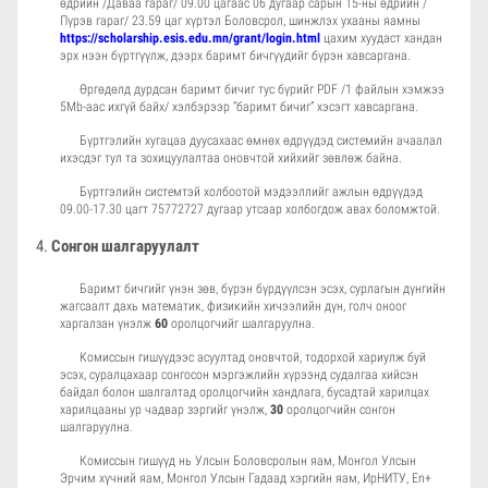
өдрийн /Даваа гараг/ 09.00 цагаас 06 дугаар сарын 15-ны өдрийн /
Пүрэв гараг/ 23.59 цаг хүртэл Боловсрол, шинжлэх ухааны яамны
https://scholarship.esis.edu.mn/grant/login.html
цахим хуудаст хандан
эрх нээн бүртгүүлж, дээрх баримт бичгүүдийг бүрэн хавсаргана.
Өргөдөлд дурдсан баримт бичиг тус бүрийг PDF /1 файлын хэмжээ
5Mb-аас ихгүй байх/ хэлбэрээр “баримт бичиг” хэсэгт хавсаргана.
Бүртгэлийн хугацаа дуусахаас өмнөх өдрүүдэд системийн ачаалал
ихэсдэг тул та зохицуулалтаа оновчтой хийхийг зөвлөж байна.
Бүртгэлийн системтэй холбоотой мэдээллийг ажлын өдрүүдэд
09.00-17.30 цагт 75772727 дугаар утсаар холбогдож авах боломжтой.
Сонгон шалгаруулалт
Баримт бичгийг үнэн зөв, бүрэн бүрдүүлсэн эсэх, сурлагын дүнгийн
жагсаалт дахь математик, физикийн хичээлийн дүн, голч оноог
харгалзан үнэлж
60
оролцогчийг шалгаруулна.
Комиссын гишүүдээс асуултад оновчтой, тодорхой хариулж буй
эсэх, суралцахаар сонгосон мэргэжлийн хүрээнд судалгаа хийсэн
байдал болон шалгалтад оролцогчийн хандлага, бусадтай харилцах
харилцааны ур чадвар зэргийг үнэлж,
30
оролцогчийн сонгон
шалгаруулна.
Комиссын гишүүд нь Улсын Боловсролын яам, Монгол Улсын
Эрчим хүчний яам, Монгол Улсын Гадаад хэргийн яам, ИрНИТУ, En+