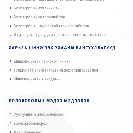
Боловсролын зээлийн сан
Боловсролын үнэлгээний төв
Боловсролын мэдээллийн технологийн төв
Их дээд сургуулиудын хөрөнгийн менежментийн төв
ХАРЬЯА ШИНЖЛЭХ УХААНЫ БАЙГУУЛЛАГУУД
Шинжлэх ухаан, технологийн сан
Уламжлалт анагаах ухаан технологийн хүрээлэн
Шинжлэх ухааны академи
БОЛОВСРОЛЫН МЭДЭЭ МЭДЭЭЛЭЛ
Сургуулийн өмнөх боловсрол
Ерөнхий боловсрол
Дээд боловсрол