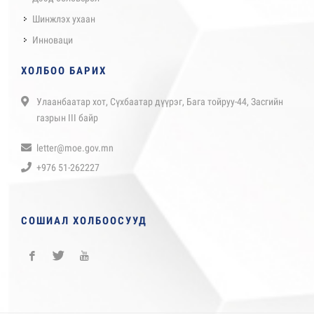
Шинжлэх ухаан
Инноваци
ХОЛБОО БАРИХ
Улаанбаатар хот, Сүхбаатар дүүрэг, Бага тойруу-44, Засгийн
газрын III байр
letter@moe.gov.mn
+976 51-262227
СОШИАЛ ХОЛБООСУУД