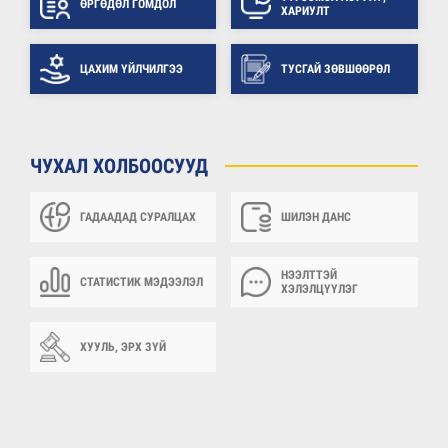
ӨРГӨДӨЛ ГОМДОЛ
ХАРИУЛТ
ЦАХИМ ҮЙЛЧИЛГЭЭ
ТУСГАЙ ЗӨВШӨӨРӨЛ
ЧУХАЛ ХОЛБООСУУД
ГАДААДАД СУРАЛЦАХ
ШИЛЭН ДАНС
НЭЭЛТТЭЙ
СТАТИСТИК МЭДЭЭЛЭЛ
ХЭЛЭЛЦҮҮЛЭГ
ХУУЛЬ, ЭРХ ЗҮЙ