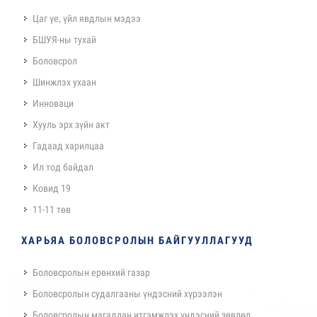
Цаг үе, үйл явдлын мэдээ
БШУЯ-ны тухай
Боловсрол
Шинжлэх ухаан
Инноваци
Хууль эрх зүйн акт
Гадаад харилцаа
Ил тод байдал
Ковид 19
11-11 төв
ХАРЬЯА БОЛОВСРОЛЫН БАЙГУУЛЛАГУУД
Боловсролын ерөнхий газар
Боловсролын судалгааны үндэсний хүрээлэн
Боловсролын магадлан итгэмжлэх үндэсний зөвлөл