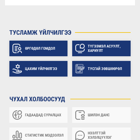
ТУСЛАМЖ ҮЙЛЧИЛГЭЭ
ТҮГЭЭМЭЛ АСУУЛТ,
ӨРГӨДӨЛ ГОМДОЛ
ХАРИУЛТ
ЦАХИМ ҮЙЛЧИЛГЭЭ
ТУСГАЙ ЗӨВШӨӨРӨЛ
ЧУХАЛ ХОЛБООСУУД
ГАДААДАД СУРАЛЦАХ
ШИЛЭН ДАНС
НЭЭЛТТЭЙ
СТАТИСТИК МЭДЭЭЛЭЛ
ХЭЛЭЛЦҮҮЛЭГ