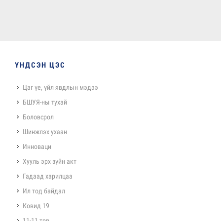
ҮНДСЭН ЦЭС
Цаг үе, үйл явдлын мэдээ
БШУЯ-ны тухай
Боловсрол
Шинжлэх ухаан
Инноваци
Хууль эрх зүйн акт
Гадаад харилцаа
Ил тод байдал
Ковид 19
11-11 төв