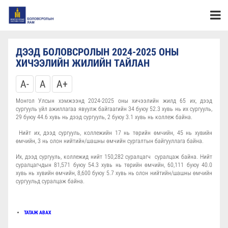
ДЭЭД БОЛОВСРОЛЫН 2024-2025 ОНЫ
ХИЧЭЭЛИЙН ЖИЛИЙН ТАЙЛАН
A-
A
A+
Монгол Улсын хэмжээнд 2024-2025 оны хичээлийн жилд 65 их, дээд
сургууль үйл ажиллагаа явуулж байгаагийн 34 буюу 52.3 хувь нь их сургууль,
29 буюу 44.6 хувь нь дээд сургууль, 2 буюу 3.1 хувь нь коллеж байна.
Нийт их, дээд сургууль, коллежийн 17 нь төрийн өмчийн, 45 нь хувийн
өмчийн, 3 нь олон нийтийн/шашны өмчийн сургалтын байгууллага байна.
Их, дээд сургууль, коллежид нийт 150,282 суралцагч суралцаж байна. Нийт
суралцагчдын 81,571 буюу 54.3 хувь нь төрийн өмчийн, 60,111 буюу 40.0
хувь нь хувийн өмчийн, 8,600 буюу 5.7 хувь нь олон нийтийн/шашны өмчийн
сургуульд суралцаж байна.
ТАТАЖ АВАХ