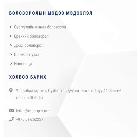
БОЛОВСРОЛЫН МЭДЭЭ МЭДЭЭЛЭЛ
Сургуулийн өмнөх боловсрол
Ерөнхий боловсрол
Дээд боловсрол
Шинжлэх ухаан
Инноваци
ХОЛБОО БАРИХ
Улаанбаатар хот, Сүхбаатар дүүрэг, Бага тойруу-44, Засгийн
газрын III байр
letter@moe.gov.mn
+976 51-262227