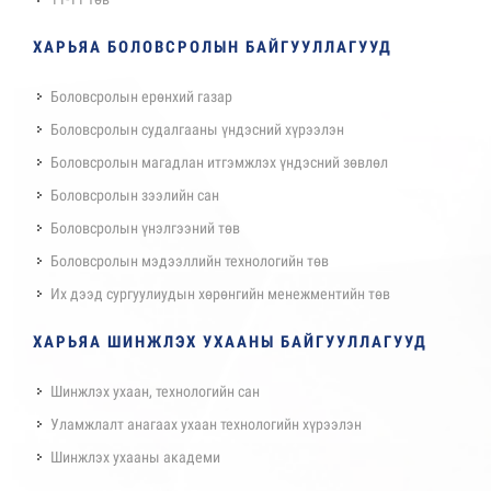
ХАРЬЯА БОЛОВСРОЛЫН БАЙГУУЛЛАГУУД
Боловсролын ерөнхий газар
Боловсролын судалгааны үндэсний хүрээлэн
Боловсролын магадлан итгэмжлэх үндэсний зөвлөл
Боловсролын зээлийн сан
Боловсролын үнэлгээний төв
Боловсролын мэдээллийн технологийн төв
Их дээд сургуулиудын хөрөнгийн менежментийн төв
ХАРЬЯА ШИНЖЛЭХ УХААНЫ БАЙГУУЛЛАГУУД
Шинжлэх ухаан, технологийн сан
Уламжлалт анагаах ухаан технологийн хүрээлэн
Шинжлэх ухааны академи