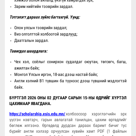
хэмжээ болон аялалд үнэгүй хамрагдах эрх;
Зарим нийтийн тээврийн зардал.
Тэтгэлэгт дараах зүйлс багтахгүй. Үүнд:
Олон улсын тээврийн зардал;
Виз олголттой холбоотой зардлууд;
Даатгалын зардал.
Тавигдах шаардлага:
Чех хэл, соёлыг сонирхон судалдаг оюутан, төгсөгч, багш,
ажилтан байх;
Монгол Улсын иргэн, 18-аас дээш настай байх;
Англи хэлний В1 түвшин ба түүнээс дээш түвшний мэдлэгтэй
байх.
БҮРТГЭЛ 2026 ОНЫ 02 ДУГААР САРЫН 15-НЫ ӨДРИЙГ ХҮРТЭЛ
ЦАХИМААР ЯВАГДАНА.
https://scholarship.esis.edu.mn/
холбоосоор хэрэглэгчийн эрх
үүсгэн нэвтэрч, гарын авлагатай танилцан, цахим өргөдлийг
бөглөж илгээнэ. Өргөдөлд дурдсан дараах баримт бичиг тус
бүрийг англи хэлээр орчуулсан хувийн хамт PDF (1 файлын