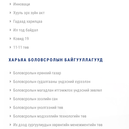
Инноваци
Хууль эрх зүйн акт
Гадаад харилцаа
Ил тод байдал
Ковид 19
11-11 төв
ХАРЬЯА БОЛОВСРОЛЫН БАЙГУУЛЛАГУУД
Боловсролын ерөнхий газар
Боловсролын судалгааны үндэсний хүрээлэн
Боловсролын магадлан итгэмжлэх үндэсний зөвлөл
Боловсролын зээлийн сан
Боловсролын үнэлгээний төв
Боловсролын мэдээллийн технологийн төв
Их дээд сургуулиудын хөрөнгийн менежментийн төв