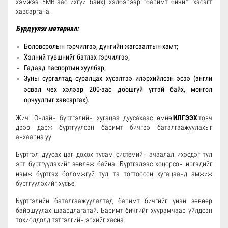
хэмжээ 5MB-аас ихгүй байх) хэлбэрээр “баримт бичиг” хэсэгт
хавсаргана.
Бүрдүүлэх материал:
Боловсролын гэрчилгээ, дүнгийн жагсаалтын хамт;
Хэлний түвшнийг батлах гэрчилгээ;
Гадаад паспортын хуулбар;
Зуны сургалтад суралцах хүсэлтээ илэрхийлсэн эсээ (англи
эсвэл чех хэлээр 200-аас доошгүй үгтэй байх, монгол
орчуулгыг хавсаргах).
Жич: Онлайн бүртгэлийн хугацаа дуусахаас өмнө
ИЛГЭЭХ
товч
дээр дарж бүртгүүлсэн баримт бичгээ баталгаажуулахыг
анхаарна уу.
Бүртгэл дуусах цаг дөхөх тусам системийн ачаалал ихэсдэг тул
эрт бүртгүүлэхийг зөвлөж байна. Бүртгэлээс хоцорсон иргэдийг
нэмж бүртгэх боломжгүй тул та тогтоосон хугацаанд амжиж
бүртгүүлэхийг хүсье.
Бүртгэлийн баталгаажуулалтад баримт бичгийг үнэн зөвөөр
байршуулах шаардлагатай. Баримт бичгийг хуурамчаар үйлдсэн
тохиолдолд тэтгэлгийн эрхийг хасна.