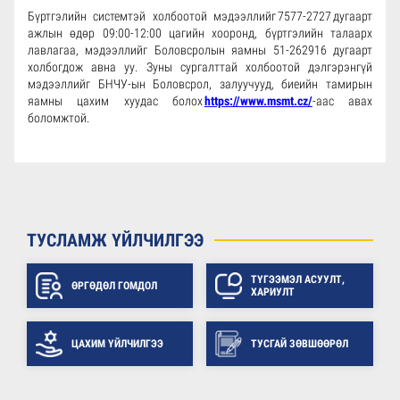
Бүртгэлийн системтэй холбоотой мэдээллийг 7577-2727 дугаарт
ажлын өдөр 09:00-12:00 цагийн хооронд, бүртгэлийн талаарх
лавлагаа, мэдээллийг Боловсролын яамны 51-262916 дугаарт
холбогдож авна уу. Зуны сургалттай холбоотой дэлгэрэнгүй
мэдээллийг БНЧУ-ын Боловсрол, залуучууд, биеийн тамирын
яамны цахим хуудас болох
https://www.msmt.cz/
-аас авах
боломжтой.
ТУСЛАМЖ ҮЙЛЧИЛГЭЭ
ТҮГЭЭМЭЛ АСУУЛТ,
ӨРГӨДӨЛ ГОМДОЛ
ХАРИУЛТ
ЦАХИМ ҮЙЛЧИЛГЭЭ
ТУСГАЙ ЗӨВШӨӨРӨЛ