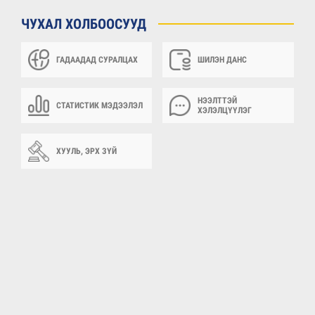
ЧУХАЛ ХОЛБООСУУД
ГАДААДАД СУРАЛЦАХ
ШИЛЭН ДАНС
НЭЭЛТТЭЙ
СТАТИСТИК МЭДЭЭЛЭЛ
ХЭЛЭЛЦҮҮЛЭГ
ХУУЛЬ, ЭРХ ЗҮЙ