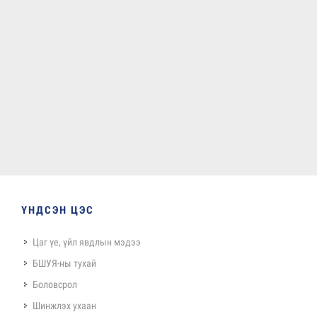
ҮНДСЭН ЦЭС
Цаг үе, үйл явдлын мэдээ
БШУЯ-ны тухай
Боловсрол
Шинжлэх ухаан