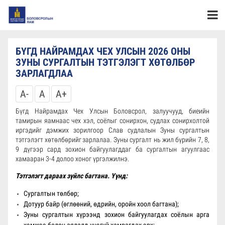
БҮГД НАЙРАМДАХ ЧЕХ УЛСЫН 2026 ОНЫ
ЗУНЫ СУРГАЛТЫН ТЭТГЭЛЭГТ ХӨТӨЛБӨР
ЗАРЛАГДЛАА
A-
A
A+
Бүгд Найрамдах Чех Улсын Боловсрол, залуучууд, биеийн
тамирын яамнаас чех хэл, соёлыг сонирхон, судлах сонирхолтой
иргэдийг дэмжих зорилгоор Слав судлалын Зуны сургалтын
тэтгэлэгт хөтөлбөрийг зарлалаа. Зуны сургалт нь жил бүрийн 7, 8,
9 дүгээр сард зохион байгуулагддаг ба сургалтын агуулгаас
хамааран 3-4 долоо хоног үргэлжилнэ.
Тэтгэлэгт дараах зүйлс багтана. Үүнд:
Сургалтын төлбөр;
Дотуур байр (өглөөний, өдрийн, оройн хоол багтана);
Зуны сургалтын хүрээнд зохион байгуулагдах соёлын арга