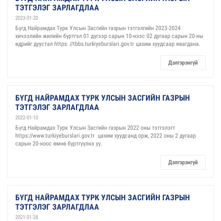
ТЭТГЭЛЭГ ЗАРЛАГДЛАА
2023-01-20
Бүгд Найрамдах Турк Улсын Засгийн газрын тэтгэлгийн 2023-2024
хичээлийн жилийн бүртгэл 01 дүгээр сарын 10-нээс 02 дугаар сарын 20-ны
өдрийг дуустал https: //tbbs.turkiyeburslari.gov.tr цахим хуудсаар явагдана.
Дэлгэрэнгүй
БҮГД НАЙРАМДАХ ТУРК УЛСЫН ЗАСГИЙН ГАЗРЫН
ТЭТГЭЛЭГ ЗАРЛАГДЛАА
2022-01-10
Бүгд Найрамдах Турк Улсын Засгийн газрын 2022 оны тэтгэлэгт
https://www.turkiyeburslari.gov.tr цахим хуудсанд орж, 2022 оны 2 дугаар
сарын 20-ноос өмнө бүртгүүлнэ үү.
Дэлгэрэнгүй
БҮГД НАЙРАМДАХ ТУРК УЛСЫН ЗАСГИЙН ГАЗРЫН
ТЭТГЭЛЭГ ЗАРЛАГДЛАА
2021-01-28