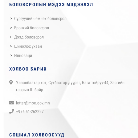
БОЛОВСРОЛЫН МЭДЭЭ МЭДЭЭЛЭЛ
Сургуулийн өмнөх боловсрол
Ерөнхий боловсрол
Дээд боловсрол
Шинжлэх ухаан
Инноваци
ХОЛБОО БАРИХ
Улаанбаатар хот, Сүхбаатар дүүрэг, Бага тойруу-44, Засгийн
газрын III байр
letter@moe.gov.mn
+976 51-262227
СОШИАЛ ХОЛБООСУУД