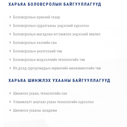
ХАРЬЯА БОЛОВСРОЛЫН БАЙГУУЛЛАГУУД
Боловсролын ерөнхий газар
Боловсролын судалгааны үндэсний хүрээлэн
Боловсролын магадлан итгэмжлэх үндэсний зөвлөл
Боловсролын зээлийн сан
Боловсролын үнэлгээний төв
Боловсролын мэдээллийн технологийн төв
Их дээд сургуулиудын хөрөнгийн менежментийн төв
ХАРЬЯА ШИНЖЛЭХ УХААНЫ БАЙГУУЛЛАГУУД
Шинжлэх ухаан, технологийн сан
Уламжлалт анагаах ухаан технологийн хүрээлэн
Шинжлэх ухааны академи