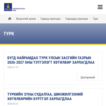
Мэдээний архив
Гадаад харилцаа
Гадаадад суралцах
Турк
ТУРК
БҮГД НАЙРАМДАХ ТУРК УЛСЫН ЗАСГИЙН ГАЗРЫН
2026-2027 ОНЫ ТЭТГЭЛЭГТ ХӨТӨЛБӨР ЗАРЛАГДЛАА
2026-01-15
Дэлгэрэнгүй
ТУРКИЙН ЗУНЫ СУДАЛГАА, ШИНЖИЛГЭЭНИЙ
ХӨТӨЛБӨРИЙН БҮРТГЭЛ ЗАРЛАГДЛАА
2025-03-27