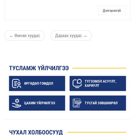
Дэлгэрэнгүй
←
Өмнөх хуудас
Дараах хуудас
→
ТУСЛАМЖ ҮЙЛЧИЛГЭЭ
ТҮГЭЭМЭЛ АСУУЛТ,
ӨРГӨДӨЛ ГОМДОЛ
ХАРИУЛТ
ЦАХИМ ҮЙЛЧИЛГЭЭ
ТУСГАЙ ЗӨВШӨӨРӨЛ
ЧУХАЛ ХОЛБООСУУД