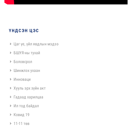
ҮНДСЭН ЦЭС
Цаг үе, үйл явдлын мэдээ
БШУЯ-ны тухай
Боловсрол
Шинжлэх ухаан
Инноваци
Хууль эрх зүйн акт
Гадаад харилцаа
Ил тод байдал
Ковид 19
11-11 төв