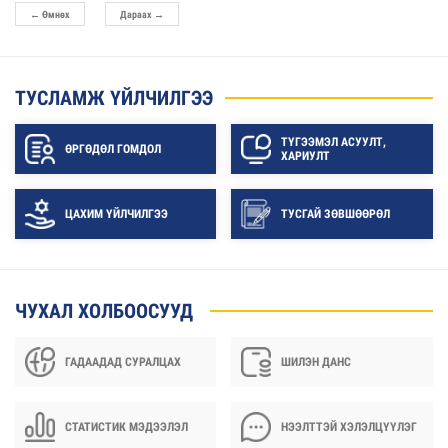
←
Өмнөх
Дараах
→
ТУСЛАМЖ ҮЙЛЧИЛГЭЭ
ТҮГЭЭМЭЛ АСУУЛТ,
ӨРГӨДӨЛ ГОМДОЛ
ХАРИУЛТ
ЦАХИМ ҮЙЛЧИЛГЭЭ
ТУСГАЙ ЗӨВШӨӨРӨЛ
ЧУХАЛ ХОЛБООСУУД
ГАДААДАД СУРАЛЦАХ
ШИЛЭН ДАНС
СТАТИСТИК МЭДЭЭЛЭЛ
НЭЭЛТТЭЙ ХЭЛЭЛЦҮҮЛЭГ