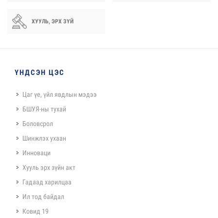
ХУУЛЬ, ЭРХ ЗҮЙ
ҮНДСЭН ЦЭС
Цаг үе, үйл явдлын мэдээ
БШУЯ-ны тухай
Боловсрол
Шинжлэх ухаан
Инноваци
Хууль эрх зүйн акт
Гадаад харилцаа
Ил тод байдал
Ковид 19