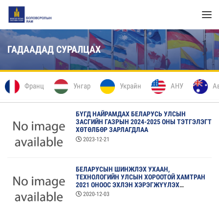
ГАДААДАД СУРАЛЦАХ
Франц
Унгар
Украйн
АНУ
А
БҮГД НАЙРАМДАХ БЕЛАРУСЬ УЛСЫН
ЗАСГИЙН ГАЗРЫН 2024-2025 ОНЫ ТЭТГЭЛЭГТ
ХӨТӨЛБӨР ЗАРЛАГДЛАА
2023-12-21
БЕЛАРУСЫН ШИНЖЛЭХ УХААН,
ТЕХНОЛОГИЙН УЛСЫН ХОРООТОЙ ХАМТРАН
2021 ОНООС ЭХЛЭН ХЭРЭГЖҮҮЛЭХ
ХАМТАРСАН ТӨСЛИЙН СОНГОН
2020-12-03
ШАЛГАРУУЛАЛТЫГ ЗАРЛАЖ БАЙНА