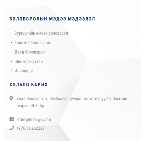
БОЛОВСРОЛЫН МЭДЭЭ МЭДЭЭЛЭЛ
Сургуулийн өмнөх боловсрол
Ерөнхий боловсрол
Дээд боловсрол
Шинжлэх ухаан
Инноваци
ХОЛБОО БАРИХ
Улаанбаатар хот, Сүхбаатар дүүрэг, Бага тойруу-44, Засгийн
газрын III байр
letter@moe.gov.mn
+976 51-262227