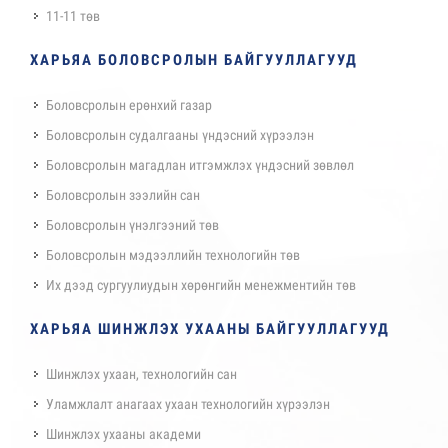
11-11 төв
ХАРЬЯА БОЛОВСРОЛЫН БАЙГУУЛЛАГУУД
Боловсролын ерөнхий газар
Боловсролын судалгааны үндэсний хүрээлэн
Боловсролын магадлан итгэмжлэх үндэсний зөвлөл
Боловсролын зээлийн сан
Боловсролын үнэлгээний төв
Боловсролын мэдээллийн технологийн төв
Их дээд сургуулиудын хөрөнгийн менежментийн төв
ХАРЬЯА ШИНЖЛЭХ УХААНЫ БАЙГУУЛЛАГУУД
Шинжлэх ухаан, технологийн сан
Уламжлалт анагаах ухаан технологийн хүрээлэн
Шинжлэх ухааны академи