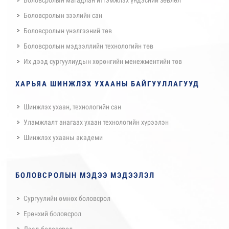
Боловсролын зээлийн сан
Боловсролын үнэлгээний төв
Боловсролын мэдээллийн технологийн төв
Их дээд сургуулиудын хөрөнгийн менежментийн төв
ХАРЬЯА ШИНЖЛЭХ УХААНЫ БАЙГУУЛЛАГУУД
Шинжлэх ухаан, технологийн сан
Уламжлалт анагаах ухаан технологийн хүрээлэн
Шинжлэх ухааны академи
БОЛОВСРОЛЫН МЭДЭЭ МЭДЭЭЛЭЛ
Сургуулийн өмнөх боловсрол
Ерөнхий боловсрол
Дээд боловсрол