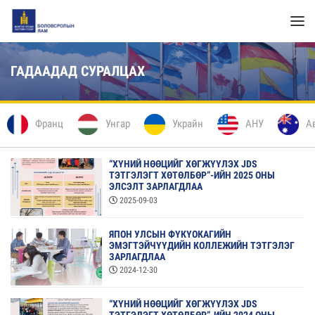
ГАДААДАД СУРАЛЦАХ
Франц
Унгар
Украйн
АНУ
А
“ХҮНИЙ НӨӨЦИЙГ ХӨГЖҮҮЛЭХ JDS
ТЭТГЭЛЭГТ ХӨТӨЛБӨР”-ИЙН 2025 ОНЫ
ЭЛСЭЛТ ЗАРЛАГДЛАА
2025-09-03
ЯПОН УЛСЫН ФҮКҮОКАГИЙН
ЭМЭГТЭЙЧҮҮДИЙН КОЛЛЕЖИЙН ТЭТГЭЛЭГ
ЗАРЛАГДЛАА
2024-12-30
“ХҮНИЙ НӨӨЦИЙГ ХӨГЖҮҮЛЭХ JDS