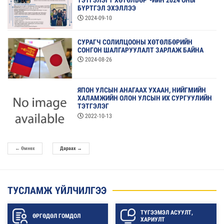
ТЭТГЭЛЭГТ ХӨТӨЛБӨР”-ИЙН 2024 ОНЫ
БҮРТГЭЛ ЭХЭЛЛЭЭ
2024-09-10
СУРАГЧ СОЛИЛЦООНЫ ХӨТӨЛБӨРИЙН
СОНГОН ШАЛГАРУУЛАЛТ ЗАРЛАЖ БАЙНА
2024-08-26
ЯПОН УЛСЫН АНАГААХ УХААН, НИЙГМИЙН
ХАЛАМЖИЙН ОЛОН УЛСЫН ИХ СУРГУУЛИЙН
ТЭТГЭЛЭГ
2022-10-13
←
Өмнөх
Дараах
→
ТУСЛАМЖ ҮЙЛЧИЛГЭЭ
ТҮГЭЭМЭЛ АСУУЛТ,
ӨРГӨДӨЛ ГОМДОЛ
ХАРИУЛТ