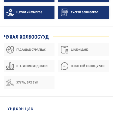
ЦАХИМ ҮЙЛЧИЛГЭЭ
ТУСГАЙ ЗӨВШӨӨРӨЛ
ЧУХАЛ ХОЛБООСУУД
ГАДААДАД СУРАЛЦАХ
ШИЛЭН ДАНС
СТАТИСТИК МЭДЭЭЛЭЛ
НЭЭЛТТЭЙ ХЭЛЭЛЦҮҮЛЭГ
ХУУЛЬ, ЭРХ ЗҮЙ
ҮНДСЭН ЦЭС