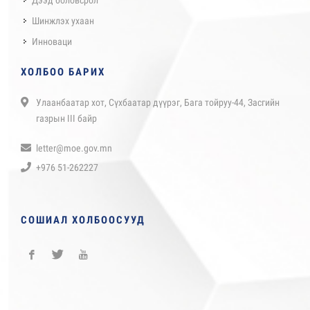
Шинжлэх ухаан
Инноваци
ХОЛБОО БАРИХ
Улаанбаатар хот, Сүхбаатар дүүрэг, Бага тойруу-44, Засгийн
газрын III байр
letter@moe.gov.mn
+976 51-262227
СОШИАЛ ХОЛБООСУУД