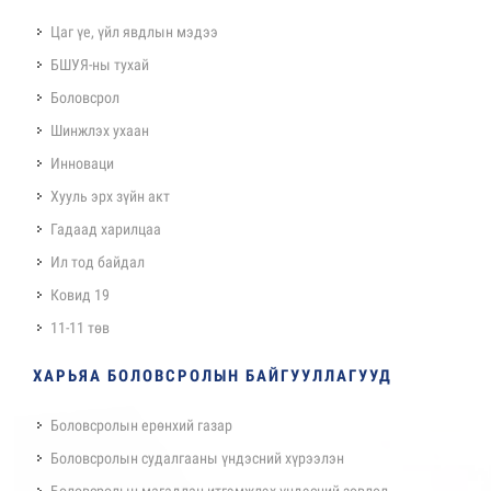
Цаг үе, үйл явдлын мэдээ
БШУЯ-ны тухай
Боловсрол
Шинжлэх ухаан
Инноваци
Хууль эрх зүйн акт
Гадаад харилцаа
Ил тод байдал
Ковид 19
11-11 төв
ХАРЬЯА БОЛОВСРОЛЫН БАЙГУУЛЛАГУУД
Боловсролын ерөнхий газар
Боловсролын судалгааны үндэсний хүрээлэн
Боловсролын магадлан итгэмжлэх үндэсний зөвлөл