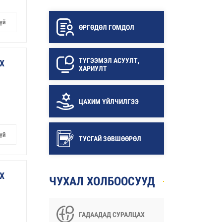
үй
ӨРГӨДӨЛ ГОМДОЛ
ТҮГЭЭМЭЛ АСУУЛТ,
Х
ХАРИУЛТ
ЦАХИМ ҮЙЛЧИЛГЭЭ
үй
ТУСГАЙ ЗӨВШӨӨРӨЛ
Х
ЧУХАЛ ХОЛБООСУУД
ГАДААДАД СУРАЛЦАХ