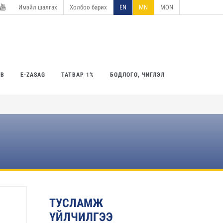
Имэйл шалгах
Холбоо барих
EN
MN
MON
utube
ӨВ
E-ZASAG
ТАТВАР 1%
БОДЛОГО, ЧИГЛЭЛ
ТУСЛАМЖ
ҮЙЛЧИЛГЭЭ