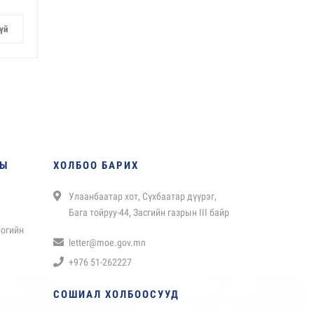
үй
НЫ
ХОЛБОО БАРИХ
Улаанбаатар хот, Сүхбаатар дүүрэг,
Бага тойруу-44, Засгийн газрын III байр
логийн
letter@moe.gov.mn
+976 51-262227
СОШИАЛ ХОЛБООСУУД