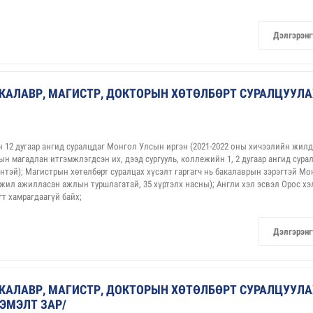
Дэлгэрэнг
КАЛАВР, МАГИСТР, ДОКТОРЫН ХӨТӨЛБӨРТ СУРАЛЦУУЛА
 12 дугаар ангид суралцдаг Монгол Улсын иргэн (2021-2022 оны хичээлийн жилд
ын магадлан итгэмжлэгдсэн их, дээд сургууль, коллежийн 1, 2 дугаар ангид сура
үнтэй); Магистрын хөтөлбөрт суралцах хүсэлт гаргагч нь бакалаврын зэрэгтэй Мо
й жил ажилласан ажлын туршлагатай, 35 хүртэлх насны); Англи хэл эсвэл Орос х
т хамрагдаагүй байх;
Дэлгэрэнг
КАЛАВР, МАГИСТР, ДОКТОРЫН ХӨТӨЛБӨРТ СУРАЛЦУУЛА
ЭМЭЛТ ЗАР/