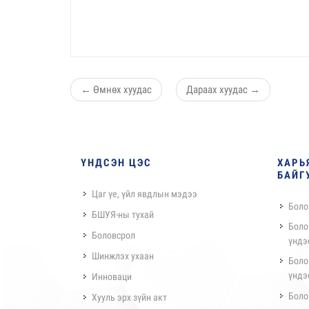
←
Өмнөх хуудас
Дараах хуудас
→
ҮНДСЭН ЦЭС
ХАРЬ
БАЙГ
Цаг үе, үйл явдлын мэдээ
Боло
БШУЯ-ны тухай
Боло
Боловсрол
үндэ
Шинжлэх ухаан
Боло
үндэ
Инноваци
Боло
Хууль эрх зүйн акт