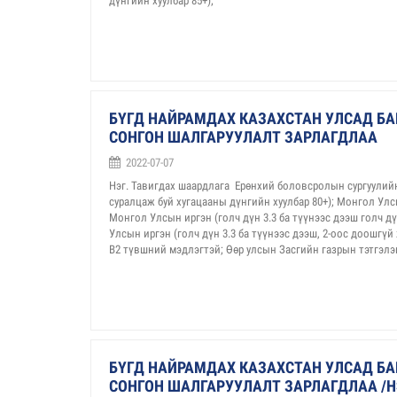
дүнгийн хуулбар 85+);
БҮГД НАЙРАМДАХ КАЗАХСТАН УЛСАД БА
СОНГОН ШАЛГАРУУЛАЛТ ЗАРЛАГДЛАА
2022-07-07
Нэг. Тавигдах шаардлага Ерөнхий боловсролын сургуулийн
суралцаж буй хугацааны дүнгийн хуулбар 80+); Монгол Улс
Монгол Улсын иргэн (голч дүн 3.3 ба түүнээс дээш голч д
Улсын иргэн (голч дүн 3.3 ба түүнээс дээш, 2-оос доошгү
B2 түвшний мэдлэгтэй; Өөр улсын Засгийн газрын тэтгэлэг
БҮГД НАЙРАМДАХ КАЗАХСТАН УЛСАД БА
СОНГОН ШАЛГАРУУЛАЛТ ЗАРЛАГДЛАА /Н