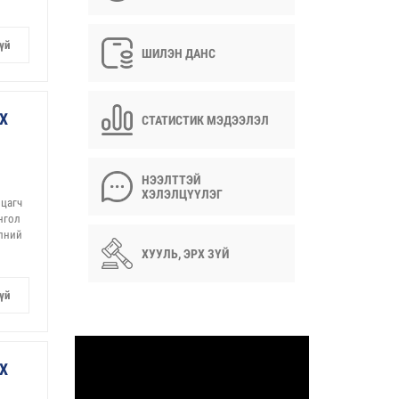
үй
ШИЛЭН ДАНС
Х
СТАТИСТИК МЭДЭЭЛЭЛ
НЭЭЛТТЭЙ
ХЭЛЭЛЦҮҮЛЭГ
лцагч
нгол
элний
ХУУЛЬ, ЭРХ ЗҮЙ
үй
Х