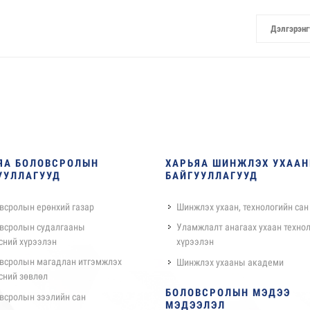
Дэлгэрэнг
ЯА БОЛОВСРОЛЫН
ХАРЬЯА ШИНЖЛЭХ УХАА
УУЛЛАГУУД
БАЙГУУЛЛАГУУД
всролын ерөнхий газар
Шинжлэх ухаан, технологийн сан
всролын судалгааны
Уламжлалт анагаах ухаан техно
сний хүрээлэн
хүрээлэн
всролын магадлан итгэмжлэх
Шинжлэх ухааны академи
сний зөвлөл
БОЛОВСРОЛЫН МЭДЭЭ
всролын зээлийн сан
МЭДЭЭЛЭЛ