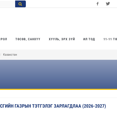
Facebook
Twitter
Yo
СРОЛ
ТӨСӨВ, САНХҮҮ
ХУУЛЬ, ЭРХ ЗҮЙ
ИЛ ТОД
11-11 Т
Казакстан
ГИЙН ГАЗРЫН ТЭТГЭЛЭГ ЗАРЛАГДЛАА (2026-2027)