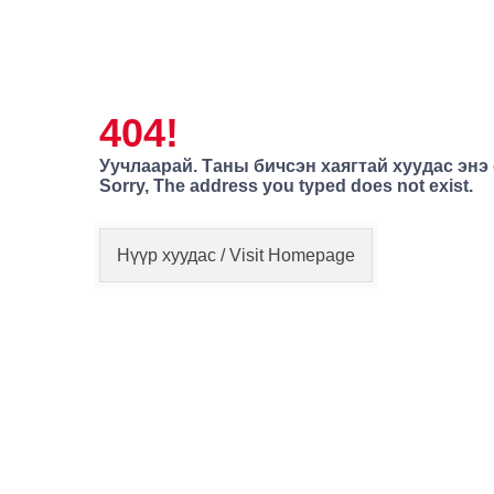
404!
Уучлаарай. Таны бичсэн хаягтай хуудас энэ
Sorry, The address you typed does not exist.
Нүүр хуудас / Visit Homepage