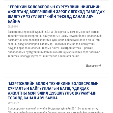
" ЕРӨНХИЙ БОЛОВСРОЛЫН СУРГУУЛИЙН НИЙГМИЙН
АЖИЛТАНД МЭРГЭШЛИЙН ЗЭРЭГ ОЛГОХОД ТАВИГДАХ
ШАЛГУУР ҮЗҮҮЛЭЛТ" -ИЙН ТӨСӨЛД САНАЛ АВЧ
БАЙНА
2025-11-11
Захиргааны ерөнхий хуулийн 62.1-д "Захиргааны хэм хэмжээний актын
төслийг тухайн захиргааны байгууллагын цахим хуудас болон мэдээллийн
самбарт 30-аас доошгүй хоногийн хугацаанд байрлуулж санал авна" гэж
заасны дагуу боловсрол, хөдөлмөр, нийгмийн хамгаалал, санхүүгийн
асуудал эрхэлсэн Засгийн газрын гишүүн хамтран батлах "Ерөнхий
боловсролын сургуулийн нийгмийн ажилтанд мэргэшлийн зэрэг олгоход
тавигдах шалгуур үзүүлэлт"-ийн төсөлд санал авч байна.
Дэлгэрэнгүй
"МЭРГЭЖЛИЙН БОЛОН ТЕХНИКИЙН БОЛОВСРОЛЫН
СУРГАЛТЫН БАЙГУУЛЛАГЫН БАГШ, УДИРДАХ
АЖИЛТНЫ МЭРГЭЖИЛ ДЭЭШЛҮҮЛЭХ ЖУРАМ"-ЫН
ТӨСӨЛД САНАЛ АВЧ БАЙНА
2025-10-31
Боловсролын ерөнхий хуулийн 26 дугаар зүйлийн 26.1.2-т заасны дугуу
"Мэргэжлийн болон техникийн боловсролын сургалтын байгууллагын багш,