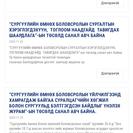
Дэлгэрэнгүй
“СУРГУУЛИЙН ӨМНӨХ БОЛОВСРОЛЫН СУРГАЛТЫН
ХЭРЭГЛЭГДЭХҮҮН, ТОГЛООМ НААДГАЙД ТАВИГДАХ
ШААРДЛАГА”-ЫН ТӨСӨЛД САНАЛ АВЧ БАЙНА
2025-11-25
“СУРГУУЛИЙН ӨМНӨХ БОЛОВСРОЛЫН СУРГАЛТЫН ХЭРЭГЛЭГДЭХҮҮН,
ТОГЛООМ НААДГАЙД ТАВИГДАХ ШААРДЛАГА”-ын төсөлд санал авч байна
Та бүхэн шаардлагын төсөлтэй танилцан
саналаа Gantugs@moe.gov.mn хаягаар ирүүлнэ үү.
Дэлгэрэнгүй
“СУРГУУЛИЙН ӨМНӨХ БОЛОВСРОЛЫН ҮЙЛЧИЛГЭЭНД
ХАМРАГДАЖ БАЙГАА СУРАЛЦАГЧИЙН ХӨГЖИЛ
БОЛОН СУРГУУЛЬД БЭЛТГЭГДСЭН БАЙДЛЫГ ҮНЭЛЭХ
ЖУРАМ”-ЫН ТӨСӨЛД САНАЛ АВЧ БАЙНА.
2025-11-25
"Сургуулийн өмнөх болон ерөнхий боловсролын тухай" хуулийн 26.6-д “Энэ
хуулийн 18.7-д заасан үнэлгээ хийх журмыг боловсролын асуудал эрхэлсэн