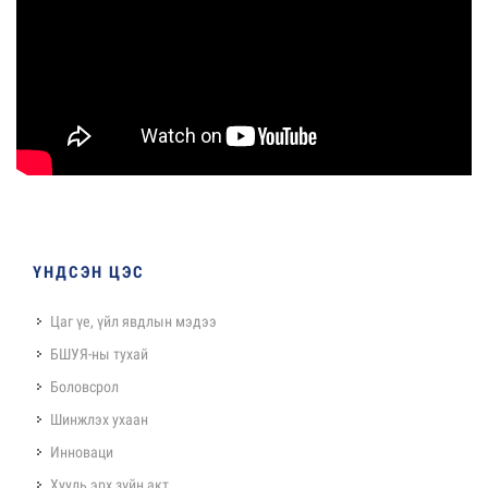
ҮНДСЭН ЦЭС
Цаг үе, үйл явдлын мэдээ
БШУЯ-ны тухай
Боловсрол
Шинжлэх ухаан
Инноваци
Хууль эрх зүйн акт