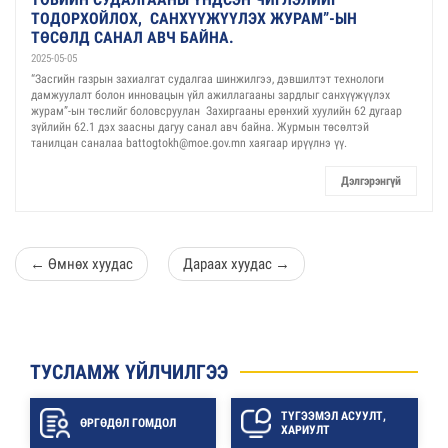
ТОДОРХОЙЛОХ, САНХҮҮЖҮҮЛЭХ ЖУРАМ”-ЫН
ТӨСӨЛД САНАЛ АВЧ БАЙНА.
2025-05-05
“Засгийн газрын захиалгат судалгаа шинжилгээ, дэвшилтэт технологи
дамжуулалт болон инновацын үйл ажиллагааны зардлыг санхүүжүүлэх
журам”-ын төслийг боловсруулан Захиргааны ерөнхий хуулийн 62 дугаар
зүйлийн 62.1 дэх заасны дагуу санал авч байна. Журмын төсөлтэй
танилцан саналаа battogtokh@moe.gov.mn хаягаар ирүүлнэ үү.
Дэлгэрэнгүй
←
Өмнөх хуудас
Дараах хуудас
→
ТУСЛАМЖ ҮЙЛЧИЛГЭЭ
ТҮГЭЭМЭЛ АСУУЛТ,
ӨРГӨДӨЛ ГОМДОЛ
ХАРИУЛТ