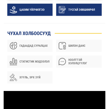
ЦАХИМ ҮЙЛЧИЛГЭЭ
ТУСГАЙ ЗӨВШӨӨРӨЛ
ЧУХАЛ ХОЛБООСУУД
ГАДААДАД СУРАЛЦАХ
ШИЛЭН ДАНС
НЭЭЛТТЭЙ
СТАТИСТИК МЭДЭЭЛЭЛ
ХЭЛЭЛЦҮҮЛЭГ
ХУУЛЬ, ЭРХ ЗҮЙ