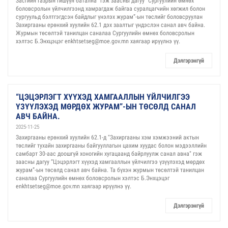
Засгийн газрын гишүүн батална” гэж заасны дагуу “Сургуулийн өмнөх
боловсролын үйлчилгээнд хамрагдаж байгаа суралцагчийн хөгжил болон
сургуульд бэлтгэгдсэн байдлыг үнэлэх журам”-ын төслийг боловсруулан
Захиргааны ерөнхий хуулийн 62.1 дэх заалтыг үндэслэн санал авч байна.
Журмын төсөлтэй танилцан саналаа Сургуулийн өмнөх боловсролын
хэлтэс Б.Энхцэцэг enkhtsetseg@moe.gov.mn хаягаар ирүүлнэ үү.
Дэлгэрэнгүй
“ЦЭЦЭРЛЭГТ ХҮҮХЭД ХАМГААЛЛЫН ҮЙЛЧИЛГЭЭ
ҮЗҮҮЛЭХЭД МӨРДӨХ ЖУРАМ”-ЫН ТӨСӨЛД САНАЛ
АВЧ БАЙНА.
2025-11-25
Захиргааны ерөнхий хуулийн 62.1-д "Захиргааны хэм хэмжээний актын
төслийг тухайн захиргааны байгууллагын цахим хуудас болон мэдээллийн
самбарт 30-аас доошгүй хоногийн хугацаанд байрлуулж санал авна" гэж
заасны дагуу “Цэцэрлэгт хүүхэд хамгааллын үйлчилгээ үзүүлэхэд мөрдөх
журам”-ын төсөлд санал авч байна. Та бүхэн журмын төсөлтэй танилцан
саналаа Сургуулийн өмнөх боловсролын хэлтэс Б.Энхцэцэг
enkhtsetseg@moe.gov.mn хаягаар ирүүлнэ үү.
Дэлгэрэнгүй