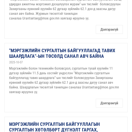
удирдах ажилтны мэргэжил дээшлүүлэх журам"-ын төслийг боловсруулан
Захиргааны ерөнхий хуулийн 62 дугаар зүйлийн 62.1 дэх-д заасны дагуу
санал авч байна. Журмын төсөлтэй танилцан
саналаа Urantsetseg@moe.gov.mn хаягаар ирүүлнэ үү.
Дэлгэрэнгүй
"МЭРГЭЖЛИЙН СУРГАЛТЫН БАЙГУУЛЛАГАД ТАВИХ
ШААРДЛАГА"-ЫН ТӨСӨЛД САНАЛ АВЧ БАЙНА
2025-10-07
Мэргэжлийн болон техникийн боловсрол, сургалтын тухай хуулийн 11
дүгээр зүйлийн 11.5 дахь хэсгийг үндэслэн "Мэргэжлийн сургалтын
байгууллагад тавих шаардлага"-ын төслийг боловсруулан Захиргааны
ерөнхий хуулийн 62 дугаар зүйлийн 62.1 дэх-д заасны дагуу санал авч
байна. Шаардлагын төсөлтэй танилцан саналаа Urantsetseg@moe.gov.mn
хаягаар ирүүлнэ үү.
Дэлгэрэнгүй
МЭРГЭЖЛИЙН СУРГАЛТЫН БАЙГУУЛЛАГЫН
СУРГАЛТЫН ХӨТӨЛБӨРТ ДҮГНЭЛТ ГАРГАХ,