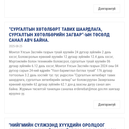
Дэлгэрэнгүй
“СУРГАЛТЫН ХӨТӨЛБӨРТ ТАВИХ ШААРДЛАГА,
СУРГАЛТЫН ХӨТӨЛБӨРИЙН ЗАГВАР”-ЫН ТӨСӨЛД
САНАЛ АВЧ БАЙНА.
2025-08-25
Монгол Улсын Засгийн газрын тухай хуулийн 24 дүгээр зүйлийн 2 дахь
хэсэг, Боловсролын ерөнхий хуулийн 12 дугаар зүйлийн 12.4 дахь хэсэг,
Мэргэжлийн болон техникийн боловсрол, сургалтын тухай хуулийн 06
дугаар зүйлийн 6.12 дахь хэсэг, Монгол Улсын Засгийн газрын 2024 оны 04
дүгээр сарын 24-ний өдрийн “Үзэл баримтлал батлах тухай” 176 дугаар
тогтоолын 3.2 дахь хэсгийг тус тус үндэслэн “Сургалтын хөтөлбөрт тавих
шаардлага, сургалтын хөтөлбөрийн загвар”-ыг боловсруулан Захиргааны
ерөнхий хуулийн 62 дугаар зүйлийн 62.1 дэх-д заасны дагуу санал авч
байна. Журмын төсөлтэй танилцан саналаа erdenebat@moe.gov.mn хаягаар
ирүүлнэ үү.
Дэлгэрэнгүй
"НИЙГМИЙН СҮЛЖЭЭНД ХҮҮХДИЙН ОРОЛЦООГ