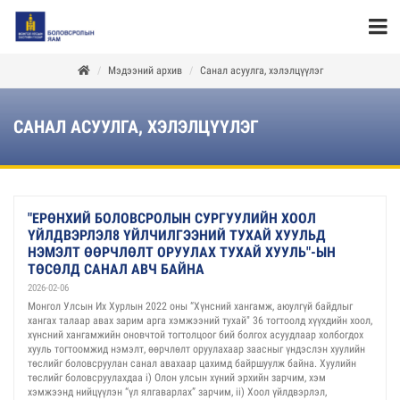
Мэдээний архив
Санал асуулга, хэлэлцүүлэг
САНАЛ АСУУЛГА, ХЭЛЭЛЦҮҮЛЭГ
"ЕРӨНХИЙ БОЛОВСРОЛЫН СУРГУУЛИЙН ХООЛ
ҮЙЛДВЭРЛЭЛ8 ҮЙЛЧИЛГЭЭНИЙ ТУХАЙ ХУУЛЬД
НЭМЭЛТ ӨӨРЧЛӨЛТ ОРУУЛАХ ТУХАЙ ХУУЛЬ"-ЫН
ТӨСӨЛД САНАЛ АВЧ БАЙНА
2026-02-06
Монгол Улсын Их Хурлын 2022 оны “Хүнсний хангамж, аюулгүй байдлыг
хангах талаар авах зарим арга хэмжээний тухай" 36 тогтоолд хүүхдийн хоол,
хүнсний хангамжийн оновчтой тогтолцоог бий болгох асуудлаар холбогдох
хууль тогтоомжид нэмэлт, өөрчлөлт оруулахаар заасныг үндэслэн хуулийн
төслийг боловсруулан санал авахаар цахимд байршуулж байна. Хуулийн
төслийг боловсруулахдаа i) Олон улсын хүний эрхийн зарчим, хэм
хэмжээнд нийцүүлэн “үл ялгаварлах” зарчим, ii) Хоол үйлдвэрлэл,