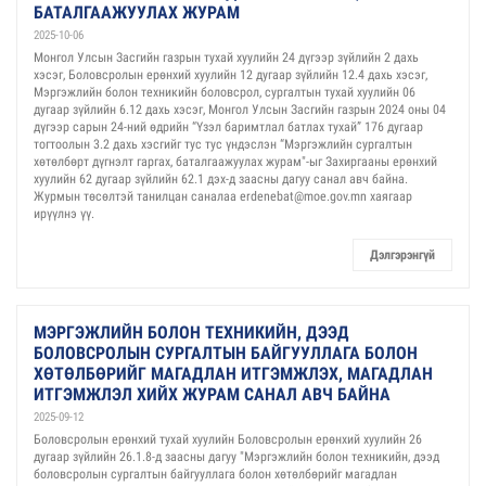
БАТАЛГААЖУУЛАХ ЖУРАМ
2025-10-06
Монгол Улсын Засгийн газрын тухай хуулийн 24 дүгээр зүйлийн 2 дахь
хэсэг, Боловсролын ерөнхий хуулийн 12 дугаар зүйлийн 12.4 дахь хэсэг,
Мэргэжлийн болон техникийн боловсрол, сургалтын тухай хуулийн 06
дугаар зүйлийн 6.12 дахь хэсэг, Монгол Улсын Засгийн газрын 2024 оны 04
дүгээр сарын 24-ний өдрийн “Үзэл баримтлал батлах тухай” 176 дугаар
тогтоолын 3.2 дахь хэсгийг тус тус үндэслэн “Мэргэжлийн сургалтын
хөтөлбөрт дүгнэлт гаргах, баталгаажуулах журам"-ыг Захиргааны ерөнхий
хуулийн 62 дугаар зүйлийн 62.1 дэх-д заасны дагуу санал авч байна.
Журмын төсөлтэй танилцан саналаа erdenebat@moe.gov.mn хаягаар
ирүүлнэ үү.
Дэлгэрэнгүй
МЭРГЭЖЛИЙН БОЛОН ТЕХНИКИЙН, ДЭЭД
БОЛОВСРОЛЫН СУРГАЛТЫН БАЙГУУЛЛАГА БОЛОН
ХӨТӨЛБӨРИЙГ МАГАДЛАН ИТГЭМЖЛЭХ, МАГАДЛАН
ИТГЭМЖЛЭЛ ХИЙХ ЖУРАМ САНАЛ АВЧ БАЙНА
2025-09-12
Боловсролын ерөнхий тухай хуулийн Боловсролын ерөнхий хуулийн 26
дугаар зүйлийн 26.1.8-д заасны дагуу "Мэргэжлийн болон техникийн, дээд
боловсролын сургалтын байгууллага болон хөтөлбөрийг магадлан