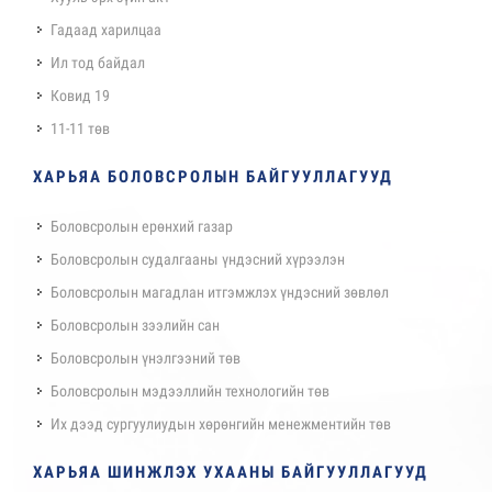
Гадаад харилцаа
Ил тод байдал
Ковид 19
11-11 төв
ХАРЬЯА БОЛОВСРОЛЫН БАЙГУУЛЛАГУУД
Боловсролын ерөнхий газар
Боловсролын судалгааны үндэсний хүрээлэн
Боловсролын магадлан итгэмжлэх үндэсний зөвлөл
Боловсролын зээлийн сан
Боловсролын үнэлгээний төв
Боловсролын мэдээллийн технологийн төв
Их дээд сургуулиудын хөрөнгийн менежментийн төв
ХАРЬЯА ШИНЖЛЭХ УХААНЫ БАЙГУУЛЛАГУУД