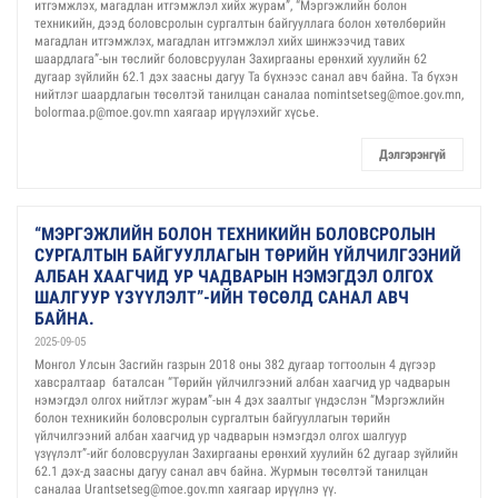
итгэмжлэх, магадлан итгэмжлэл хийх журам”, “Мэргэжлийн болон
техникийн, дээд боловсролын сургалтын байгууллага болон хөтөлбөрийн
магадлан итгэмжлэх, магадлан итгэмжлэл хийх шинжээчид тавих
шаардлага”-ын төслийг боловсруулан Захиргааны ерөнхий хуулийн 62
дугаар зүйлийн 62.1 дэх заасны дагуу Та бүхнээс санал авч байна. Та бүхэн
нийтлэг шаардлагын төсөлтэй танилцан саналаа nomintsetseg@moe.gov.mn,
bolormaa.p@moe.gov.mn хаягаар ирүүлэхийг хүсье.
Дэлгэрэнгүй
“МЭРГЭЖЛИЙН БОЛОН ТЕХНИКИЙН БОЛОВСРОЛЫН
СУРГАЛТЫН БАЙГУУЛЛАГЫН ТӨРИЙН ҮЙЛЧИЛГЭЭНИЙ
АЛБАН ХААГЧИД УР ЧАДВАРЫН НЭМЭГДЭЛ ОЛГОХ
ШАЛГУУР ҮЗҮҮЛЭЛТ”-ИЙН ТӨСӨЛД САНАЛ АВЧ
БАЙНА.
2025-09-05
Монгол Улсын Засгийн газрын 2018 оны 382 дугаар тогтоолын 4 дүгээр
хавсралтаар баталсан “Төрийн үйлчилгээний албан хаагчид ур чадварын
нэмэгдэл олгох нийтлэг журам”-ын 4 дэх заалтыг үндэслэн “Мэргэжлийн
болон техникийн боловсролын сургалтын байгууллагын төрийн
үйлчилгээний албан хаагчид ур чадварын нэмэгдэл олгох шалгуур
үзүүлэлт”-ийг боловсруулан Захиргааны ерөнхий хуулийн 62 дугаар зүйлийн
62.1 дэх-д заасны дагуу санал авч байна. Журмын төсөлтэй танилцан
саналаа Urantsetseg@moe.gov.mn хаягаар ирүүлнэ үү.