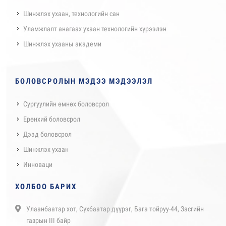
Шинжлэх ухаан, технологийн сан
Уламжлалт анагаах ухаан технологийн хүрээлэн
Шинжлэх ухааны академи
БОЛОВСРОЛЫН МЭДЭЭ МЭДЭЭЛЭЛ
Сургуулийн өмнөх боловсрол
Ерөнхий боловсрол
Дээд боловсрол
Шинжлэх ухаан
Инноваци
ХОЛБОО БАРИХ
Улаанбаатар хот, Сүхбаатар дүүрэг, Бага тойруу-44, Засгийн
газрын III байр