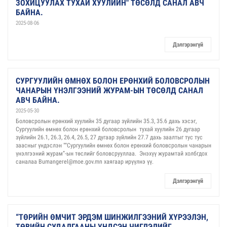
ЗОХИЦУУЛАХ ТУХАЙ ХУУЛИЙН" ТӨСӨЛД САНАЛ АВЧ
БАЙНА.
2025-08-06
Дэлгэрэнгүй
СУРГУУЛИЙН ӨМНӨХ БОЛОН ЕРӨНХИЙ БОЛОВСРОЛЫН
ЧАНАРЫН ҮНЭЛГЭЭНИЙ ЖУРАМ-ЫН ТӨСӨЛД САНАЛ
АВЧ БАЙНА.
2025-05-30
Боловсролын ерөнхий хуулийн 35 дугаар зүйлийн 35.3, 35.6 дахь хэсэг,
Сургуулийн өмнөх болон ерөнхий боловсролын тухай хуулийн 26 дугаар
зүйлийн 26.1, 26.3, 26.4, 26.5, 27 дугаар зүйлийн 27.7 дахь заалтыг тус тус
заасныг үндэслэн "“Сургуулийн өмнөх болон ерөнхий боловсролын чанарын
үнэлгээний журам”-ын төслийг боловсрууллаа. Энэхүү журамтай холбгдох
саналаа Bumangerel@moe.gov.mn хаягаар ирүүлнэ үү.
Дэлгэрэнгүй
“ТӨРИЙН ӨМЧИТ ЭРДЭМ ШИНЖИЛГЭЭНИЙ ХҮРЭЭЛЭН,
ТӨВИЙН СУДАЛГААНЫ ҮНДСЭН ЧИГЛЭЛИЙГ