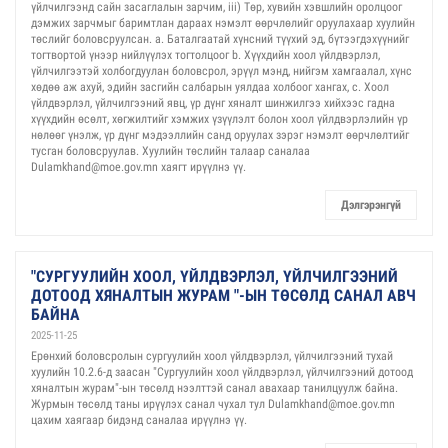
үйлчилгээнд сайн засаглалын зарчим, iii) Төр, хувийн хэвшлийн оролцоог
дэмжих зарчмыг баримтлан дараах нэмэлт өөрчлөлийг оруулахаар хуулийн
төслийг боловсруулсан. a. Баталгаатай хүнсний түүхий эд, бүтээгдэхүүнийг
тогтвортой үнээр нийлүүлэх тогтолцоог b. Хүүхдийн хоол үйлдвэрлэл,
үйлчилгээтэй холбогдуулан боловсрол, эрүүл мэнд, нийгэм хамгаалал, хүнс
хөдөө аж ахуй, эдийн засгийн салбарын уялдаа холбоог хангах, c. Хоол
үйлдвэрлэл, үйлчилгээний явц, үр дүнг хяналт шинжилгээ хийхээс гадна
хүүхдийн өсөлт, хөгжилтийг хэмжих үзүүлэлт болон хоол үйлдвэрлэлийн үр
нөлөөг үнэлж, үр дүнг мэдээллийн санд оруулах зэрэг нэмэлт өөрчлөлтийг
тусган боловсруулав. Хуулийн төслийн талаар саналаа
Dulamkhand@moe.gov.mn хаягт ирүүлнэ үү.
Дэлгэрэнгүй
"СУРГУУЛИЙН ХООЛ, ҮЙЛДВЭРЛЭЛ, ҮЙЛЧИЛГЭЭНИЙ
ДОТООД ХЯНАЛТЫН ЖУРАМ "-ЫН ТӨСӨЛД САНАЛ АВЧ
БАЙНА
2025-11-25
Ерөнхий боловсролын сургуулийн хоол үйлдвэрлэл, үйлчилгээний тухай
хуулийн 10.2.6-д заасан "Сургуулийн хоол үйлдвэрлэл, үйлчилгээний дотоод
хяналтын журам"-ын төсөлд нээлттэй санал авахаар танилцуулж байна.
Журмын төсөлд таны ирүүлэх санал чухал тул Dulamkhand@moe.gov.mn
цахим хаягаар бидэнд саналаа ирүүлнэ үү.